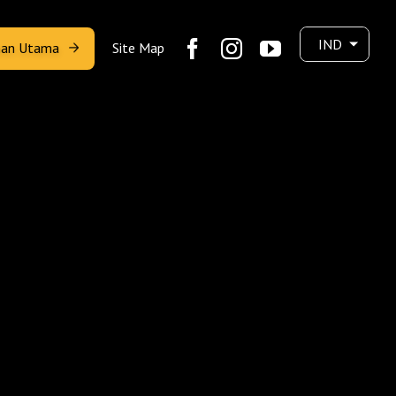
IND
man Utama
Site Map