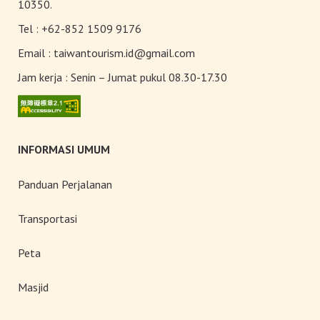
10350.
Belanja
Tel :
+62-852 1509 9176
Email :
taiwantourism.id@gmail.com
Pasar Malam
Jam kerja :
Senin – Jumat pukul 08.30-17.30
INFORMASI UMUM
Panduan Perjalanan
Transportasi
Peta
Masjid