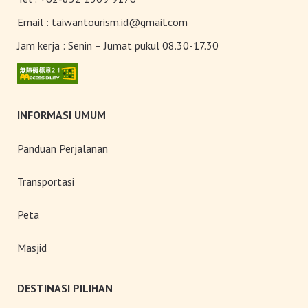
Budaya & Warisan
Email :
taiwantourism.id@gmail.com
Jam kerja :
Senin – Jumat pukul 08.30-17.30
Wisata Senior
INFORMASI UMUM
Panduan Perjalanan
Wisata Yang Dapat
Transportasi
Diakses
Peta
Masjid
Pasar Malam
DESTINASI PILIHAN