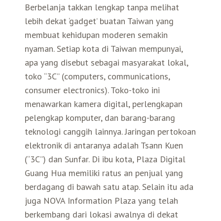
Berbelanja takkan lengkap tanpa melihat
lebih dekat ‘gadget’ buatan Taiwan yang
Search for:
Mata Air Panas
Tur Bis Wisata
Bis
Teh Kelas Dunia
Agen Perjalanan
Atraksi Taiwan Bagian Timur
membuat kehidupan moderen semakin
nyaman. Setiap kota di Taiwan mempunyai,
Wisata Alam – Scenic Spot
U-Bike
LOHAS
Atraksi Taiwan Bagian Tengah
apa yang disebut sebagai masyarakat lokal,
toko “3C” (computers, communications,
Taiwan Tips
Mobil
Ekowisata
Atraksi Taiwan Bagian Selatan
consumer electronics). Toko-toko ini
menawarkan kamera digital, perlengkapan
Bandara Internasional
Wisata Kereta Api
Atraksi Kepulauan di Pesisir Pantai
pelengkap komputer, dan barang-barang
teknologi canggih lainnya. Jaringan pertokoan
elektronik di antaranya adalah Tsann Kuen
Budaya & Warisan
(“3C”) dan Sunfar. Di ibu kota, Plaza Digital
Guang Hua memiliki ratus an penjual yang
Wisata Senior
berdagang di bawah satu atap. Selain itu ada
juga NOVA Information Plaza yang telah
Wisata Yang Dapat Diakses
berkembang dari lokasi awalnya di dekat