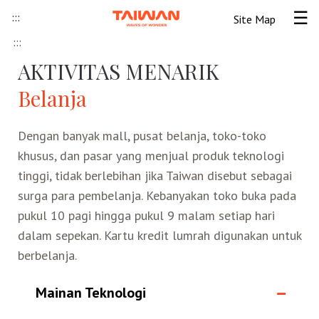
Skip to content
:::
Site Map
Tog
:::
Beranda
AKTIVITAS MENARIK
Belanja
Informasi Umum
Dengan banyak mall, pusat belanja, toko-toko
Informasi visa
Lokawisata
khusus, dan pasar yang menjual produk teknologi
tinggi, tidak berlebihan jika Taiwan disebut sebagai
Tips Wisata Taiwan
Pendahuluan Taiwan
Seni Budaya Lokal
surga para pembelanja. Kebanyakan toko buka pada
pukul 10 pagi hingga pukul 9 malam setiap hari
Berita & Peristiwa
Festival
Ide Liburan
Destinasi Pilihan
dalam sepekan. Kartu kredit lumrah digunakan untuk
berbelanja.
Asosiasi Pariwisata
Seni Budaya
Peta Panduan
Kunjungan
Transportasi
Taiwan Ramah Muslim
Mainan Teknologi
Wisata Pegunungan
Wisata Bermalam
Kereta Api
Kerajinan Tangan
Atraksi Taiwan Bagian Utara
FAQ
Hidangan Gourmet