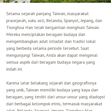
Search for:
Selama sejarah panjang Taiwan, masyarakat
Mata Air Panas
Tur Bis Wisata
Bis
Teh Kelas Dunia
Agen Perjalanan
Atraksi Taiwan Bagian Timur
prasejarah, suku asli, Belanda, Spanyol, Jepang, dan
Tionghoa Han telah bergantian menghuni Taiwan.
Wisata Alam – Scenic Spot
U-Bike
LOHAS
Atraksi Taiwan Bagian Tengah
Mereka menciptakan beragam budaya dan
mengembangkan adat istiadat dan tradisi lokal
Taiwan Tips
Mobil
Ekowisata
Atraksi Taiwan Bagian Selatan
yang berbeda selama periode tersebut. Saat
mengunjungi Taiwan, Anda akan dapat mengenal
Bandara Internasional
Wisata Kereta Api
Atraksi Kepulauan di Pesisir Pantai
semua aspek dari beragam budaya negara yang
indah ini.
Budaya & Warisan
Karena latar belakang sejarah dan geografisnya
Wisata Senior
yang unik, Taiwan memiliki budaya yang kaya dan
beragam, yang terdiri dari unsur-unsur yang diadopsi
dari berbagai kelompok etnis, termasuk masyarakat
Wisata Yang Dapat Diakses
adat, Belanda, Spanyol, Jepang, Tionghoa Han