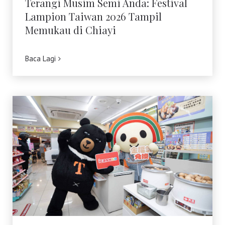
Terangi Musim Semi Anda: Festival
Lampion Taiwan 2026 Tampil
Memukau di Chiayi
Baca Lagi
Toserba Wisatawan” kini hadir di 7.200
kios ibon 7-ELEVEN di seluruh Taiwan