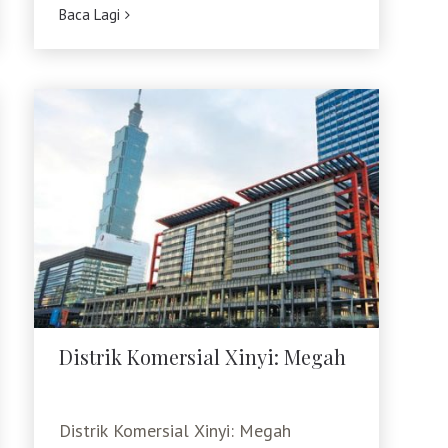
Baca Lagi
Entertainment Park)
Distrik Komersial Xinyi: Megah
Distrik Komersial Xinyi: Megah
Distrik Komersial Xinyi: Megah