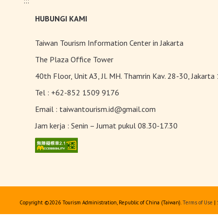
:::
HUBUNGI KAMI
Taiwan Tourism Information Center in Jakarta
The Plaza Office Tower
40th Floor, Unit A3, Jl. MH. Thamrin Kav. 28-30, Jakarta
Tel :
+62-852 1509 9176
Email :
taiwantourism.id@gmail.com
Jam kerja :
Senin – Jumat pukul 08.30-17.30
Copyright ©
2026 Tourism Administration, Republic of China (Taiwan).
Terms of Use
|