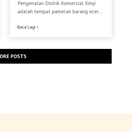
Pengenalan Distrik Komersial Xinyi
adalah tempat pameran barang eceran
dan arsi tektural Taipei yang dibuka 20
Baca Lagi
ORE POSTS