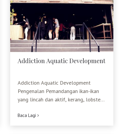
Addiction Aquatic Development
Addiction Aquatic Development
Addiction Aquatic Development
Pengenalan Pemandangan ikan-ikan
yang lincah dan aktif, kerang, lobster,
kepiting raksasa dan semua jenis
Baca Lagi
makanan laut berenang