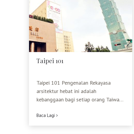
Taipei 101
Taipei 101
Taipei 101 Pengenalan Rekayasa
arsitektur hebat ini adalah
kebanggaan bagi setiap orang Taiwan.
Desainnya menggabungkan sistem
Baca Lagi
untuk penanggulangan