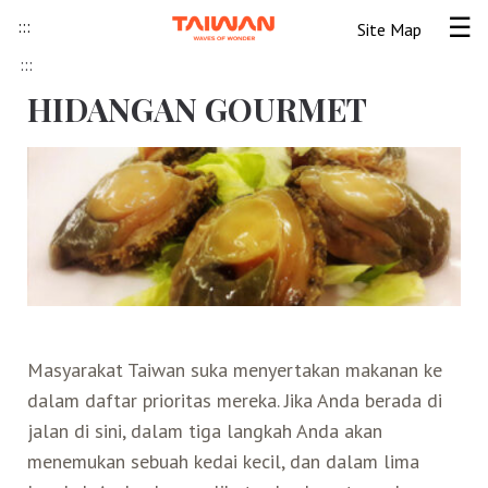
Skip to content
:::
Site Map
Tog
:::
Beranda
HIDANGAN GOURMET
Taiwan
Masyarakat
Informasi Umum
HIDANGAN
Taiwan
Informasi visa
Lokawisata
GOURMET
suka
Tips Wisata Taiwan
Pendahuluan Taiwan
Seni Budaya Lokal
menyertakan
makanan
Berita & Peristiwa
Festival
Ide Liburan
Destinasi Pilihan
Masyarakat Taiwan suka menyertakan makanan ke
ke
dalam daftar prioritas mereka. Jika Anda berada di
Asosiasi Pariwisata
Seni Budaya
Peta Panduan
Kunjungan
Transportasi
Taiwan Ramah Muslim
jalan di sini, dalam tiga langkah Anda akan
dalam
menemukan sebuah kedai kecil, dan dalam lima
Wisata Pegunungan
Wisata Bermalam
Kereta Api
Kerajinan Tangan
Atraksi Taiwan Bagian Utara
FAQ
Hidangan Gourmet