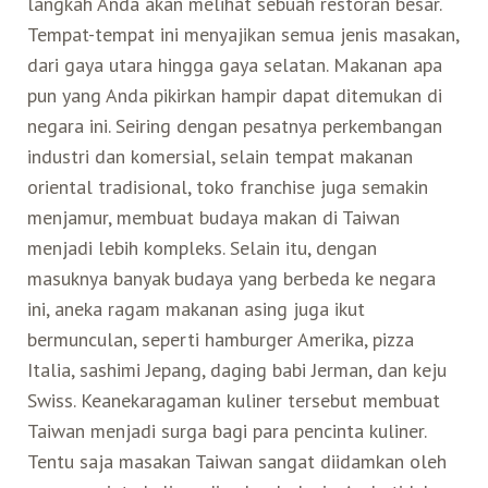
langkah Anda akan melihat sebuah restoran besar.
daftar
Tempat-tempat ini menyajikan semua jenis masakan,
Search for:
Mata Air Panas
Tur Bis Wisata
Bis
Teh Kelas Dunia
Agen Perjalanan
Atraksi Taiwan Bagian Timur
prioritas
dari gaya utara hingga gaya selatan. Makanan apa
pun yang Anda pikirkan hampir dapat ditemukan di
mereka
Wisata Alam – Scenic Spot
U-Bike
LOHAS
negara ini. Seiring dengan pesatnya perkembangan
Atraksi Taiwan Bagian Tengah
industri dan komersial, selain tempat makanan
oriental tradisional, toko franchise juga semakin
Taiwan Tips
Mobil
Ekowisata
Atraksi Taiwan Bagian Selatan
menjamur, membuat budaya makan di Taiwan
menjadi lebih kompleks. Selain itu, dengan
Bandara Internasional
Wisata Kereta Api
Atraksi Kepulauan di Pesisir Pantai
masuknya banyak budaya yang berbeda ke negara
ini, aneka ragam makanan asing juga ikut
Budaya & Warisan
bermunculan, seperti hamburger Amerika, pizza
Italia, sashimi Jepang, daging babi Jerman, dan keju
Wisata Senior
Swiss. Keanekaragaman kuliner tersebut membuat
Taiwan menjadi surga bagi para pencinta kuliner.
Wisata Yang Dapat Diakses
Tentu saja masakan Taiwan sangat diidamkan oleh