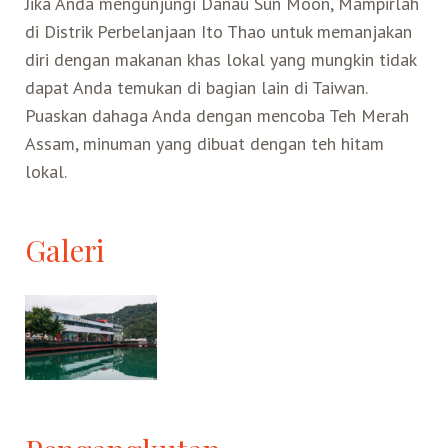
Jika Anda mengunjungi Danau Sun Moon, Mampirlah
di Distrik Perbelanjaan Ito Thao untuk memanjakan
Search for:
Mata Air Panas
Tur Bis Wisata
Bis
Teh Kelas Dunia
Agen Perjalanan
Atraksi Taiwan Bagian Timur
diri dengan makanan khas lokal yang mungkin tidak
dapat Anda temukan di bagian lain di Taiwan.
Wisata Alam – Scenic Spot
U-Bike
LOHAS
Puaskan dahaga Anda dengan mencoba Teh Merah
Atraksi Taiwan Bagian Tengah
Assam, minuman yang dibuat dengan teh hitam
lokal.
Taiwan Tips
Mobil
Ekowisata
Atraksi Taiwan Bagian Selatan
Bandara Internasional
Wisata Kereta Api
Atraksi Kepulauan di Pesisir Pantai
Galeri
Budaya & Warisan
Wisata Senior
Wisata Yang Dapat Diakses