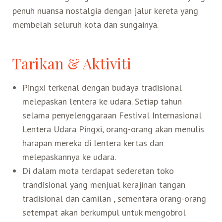
penuh nuansa nostalgia dengan jalur kereta yang
Search for:
membelah seluruh kota dan sungainya.
Mata Air Panas
Tur Bis Wisata
Bis
Teh Kelas Dunia
Agen Perjalanan
Atraksi Taiwan Bagian Timur
Wisata Alam – Scenic Spot
U-Bike
LOHAS
Atraksi Taiwan Bagian Tengah
Tarikan & Aktiviti
Taiwan Tips
Mobil
Ekowisata
Pingxi terkenal dengan budaya tradisional
Atraksi Taiwan Bagian Selatan
melepaskan lentera ke udara. Setiap tahun
selama penyelenggaraan Festival Internasional
Bandara Internasional
Wisata Kereta Api
Atraksi Kepulauan di Pesisir Pantai
Lentera Udara Pingxi, orang-orang akan menulis
harapan mereka di lentera kertas dan
Budaya & Warisan
melepaskannya ke udara.
Di dalam mota terdapat sederetan toko
Wisata Senior
trandisional yang menjual kerajinan tangan
tradisional dan camilan , sementara orang-orang
Wisata Yang Dapat Diakses
setempat akan berkumpul untuk mengobrol