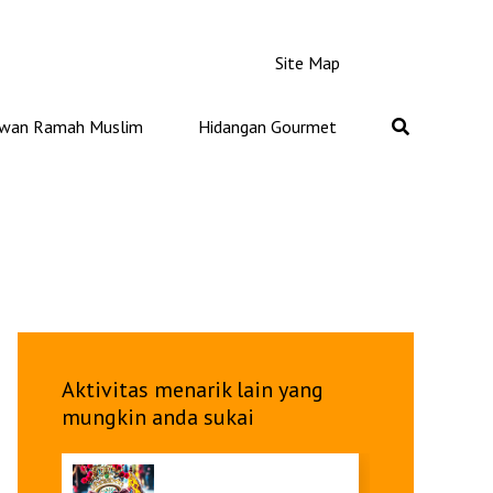
Site Map
iwan Ramah Muslim
Hidangan Gourmet
Aktivitas menarik lain yang
mungkin anda sukai