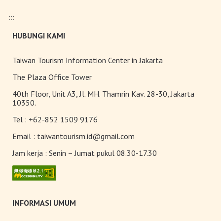
Pasar malam
:::
HUBUNGI KAMI
Teh Kelas Dunia
Taiwan Tourism Information Center in Jakarta
The Plaza Office Tower
40th Floor, Unit A3, Jl. MH. Thamrin Kav. 28-30, Jakarta
10350.
Tel :
+62-852 1509 9176
Email :
taiwantourism.id@gmail.com
Jam kerja :
Senin – Jumat pukul 08.30-17.30
INFORMASI UMUM