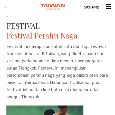
Skip to content
:::
Site Map
Tog
:::
Beranda
FESTIVAL
Festival Perahu Naga
Informasi Umum
Festival ini merupakan salah satu dari tiga festival
Informasi visa
Lokawisata
tradisional besar di Taiwan, yang digelar pada hari
ke lima pada bulan ke lima menurut penanggalan
Tips Wisata Taiwan
Pendahuluan Taiwan
Seni Budaya Lokal
bulan Tiongkok. Festival ini menampilkan
perlombaan perahu naga yang juga diikuti oleh para
peserta internasional. Hidangan tradisional pada
Berita & Peristiwa
Festival
Ide Liburan
Destinasi Pilihan
festival ini adalah kue bola nasi (dumpling) dan
anggur Tiongkok.
Asosiasi Pariwisata
Seni Budaya
Peta Panduan
Kunjungan
Transportasi
Taiwan Ramah Muslim
Wisata Pegunungan
Wisata Bermalam
Kereta Api
Kerajinan Tangan
Atraksi Taiwan Bagian Utara
FAQ
Hidangan Gourmet