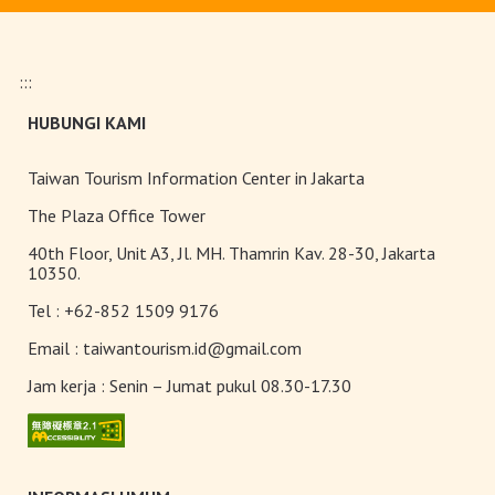
Pasar malam
:::
HUBUNGI KAMI
Teh Kelas Dunia
Taiwan Tourism Information Center in Jakarta
The Plaza Office Tower
40th Floor, Unit A3, Jl. MH. Thamrin Kav. 28-30, Jakarta
10350.
Tel :
+62-852 1509 9176
Email :
taiwantourism.id@gmail.com
Jam kerja :
Senin – Jumat pukul 08.30-17.30