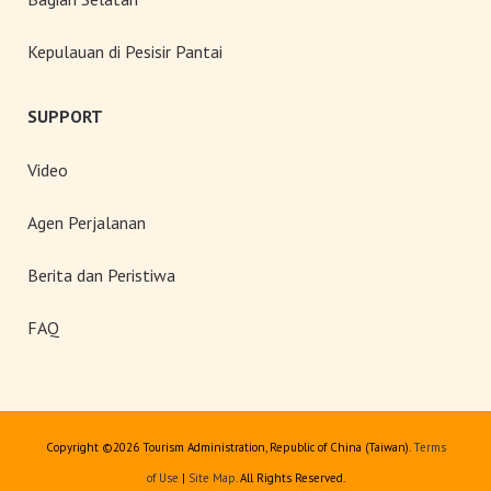
Kepulauan di Pesisir Pantai
SUPPORT
Video
Agen Perjalanan
Berita dan Peristiwa
FAQ
Copyright ©
2026 Tourism Administration, Republic of China (Taiwan).
Terms
of Use
|
Site Map
. All Rights Reserved.