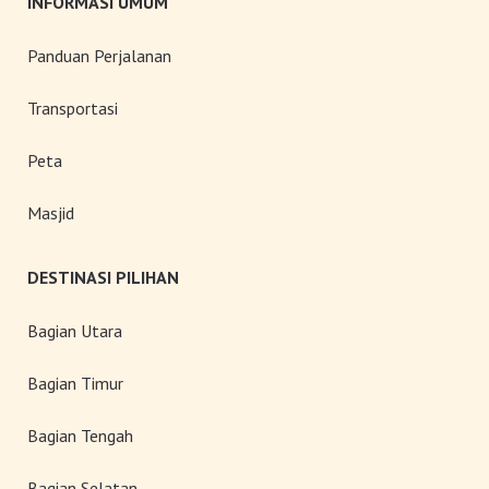
INFORMASI UMUM
Panduan Perjalanan
Transportasi
Peta
Masjid
DESTINASI PILIHAN
Bagian Utara
Bagian Timur
Bagian Tengah
Bagian Selatan