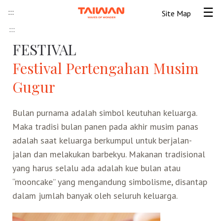
Skip to content
:::
Site Map
Tog
:::
Beranda
FESTIVAL
Festival Pertengahan Musim
Informasi Umum
Gugur
Informasi visa
Lokawisata
Bulan purnama adalah simbol keutuhan keluarga.
Maka tradisi bulan panen pada akhir musim panas
Tips Wisata Taiwan
Pendahuluan Taiwan
Seni Budaya Lokal
adalah saat keluarga berkumpul untuk berjalan-
jalan dan melakukan barbekyu. Makanan tradisional
Berita & Peristiwa
Festival
Ide Liburan
Destinasi Pilihan
yang harus selalu ada adalah kue bulan atau
“mooncake” yang mengandung simbolisme, disantap
Asosiasi Pariwisata
Seni Budaya
Peta Panduan
Kunjungan
Transportasi
Taiwan Ramah Muslim
dalam jumlah banyak oleh seluruh keluarga.
Wisata Pegunungan
Wisata Bermalam
Kereta Api
Kerajinan Tangan
Atraksi Taiwan Bagian Utara
FAQ
Hidangan Gourmet