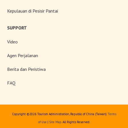
Kepulauan di Pesisir Pantai
SUPPORT
Video
Agen Perjalanan
Berita dan Peristiwa
FAQ
Copyright ©
2026 Tourism Administration, Republic of China (Taiwan).
Terms
of Use
|
Site Map
. All Rights Reserved.