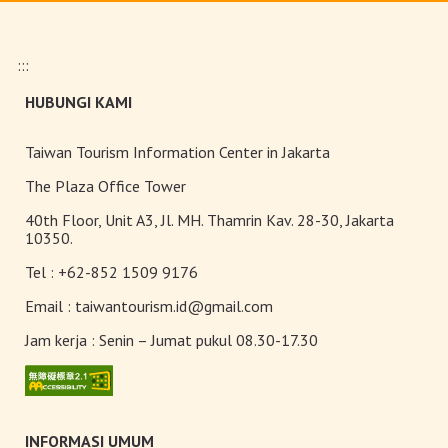
Pasar malam
:::
HUBUNGI KAMI
Teh Kelas Dunia
Taiwan Tourism Information Center in Jakarta
The Plaza Office Tower
40th Floor, Unit A3, Jl. MH. Thamrin Kav. 28-30, Jakarta
10350.
Tel :
+62-852 1509 9176
Email :
taiwantourism.id@gmail.com
Jam kerja :
Senin – Jumat pukul 08.30-17.30
INFORMASI UMUM