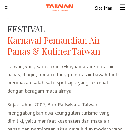
Skip to content
:::
Site Map
Tog
:::
Beranda
FESTIVAL
Karnaval Pemandian Air
Informasi Umum
Panas & Kuliner Taiwan
Informasi visa
Lokawisata
Taiwan, yang sarat akan kekayaan alam-mata air
panas, dingin, fumarol hingga mata air bawah laut-
Tips Wisata Taiwan
Pendahuluan Taiwan
Seni Budaya Lokal
merupakan salah satu spot apik yang terkenal
dengan beragam mata airnya.
Berita & Peristiwa
Festival
Ide Liburan
Destinasi Pilihan
Sejak tahun 2007, Biro Pariwisata Taiwan
Asosiasi Pariwisata
Seni Budaya
Peta Panduan
Kunjungan
Transportasi
Taiwan Ramah Muslim
menggabungkan dua keunggulan turisme yang
dimiliki, yaitu manfaat kesehatan dari mata air
Wisata Pegunungan
Wisata Bermalam
Kereta Api
Kerajinan Tangan
Atraksi Taiwan Bagian Utara
FAQ
Hidangan Gourmet
panas dan permintaan akan gaya hidup modern yang