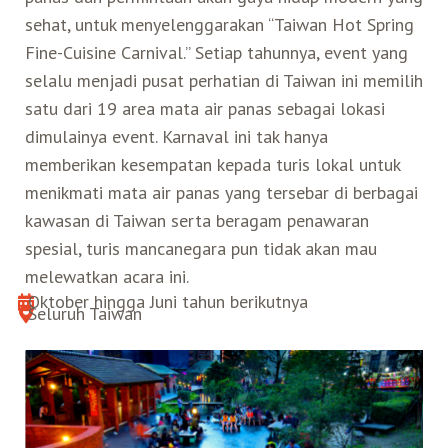
sehat, untuk menyelenggarakan “Taiwan Hot Spring
Search for:
Fine-Cuisine Carnival.” Setiap tahunnya, event yang
Mata Air Panas
Tur Bis Wisata
Bis
Teh Kelas Dunia
Agen Perjalanan
Atraksi Taiwan Bagian Timur
selalu menjadi pusat perhatian di Taiwan ini memilih
satu dari 19 area mata air panas sebagai lokasi
Wisata Alam – Scenic Spot
U-Bike
LOHAS
Atraksi Taiwan Bagian Tengah
dimulainya event. Karnaval ini tak hanya
memberikan kesempatan kepada turis lokal untuk
Taiwan Tips
Mobil
Ekowisata
Atraksi Taiwan Bagian Selatan
menikmati mata air panas yang tersebar di berbagai
kawasan di Taiwan serta beragam penawaran
Bandara Internasional
Wisata Kereta Api
Atraksi Kepulauan di Pesisir Pantai
spesial, turis mancanegara pun tidak akan mau
melewatkan acara ini.
Budaya & Warisan
Oktober hingga Juni tahun berikutnya
Seluruh Taiwan
Wisata Senior
Wisata Yang Dapat Diakses