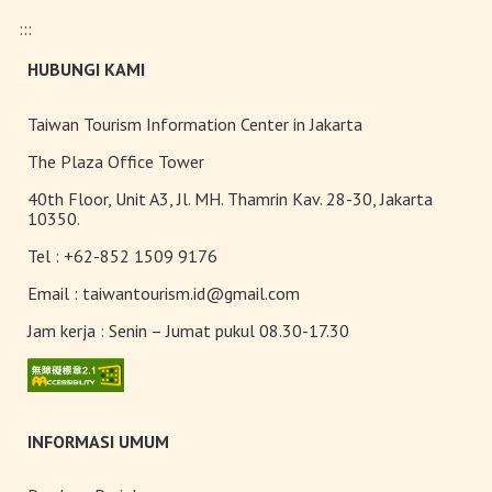
Pasar malam
:::
HUBUNGI KAMI
Teh Kelas Dunia
Taiwan Tourism Information Center in Jakarta
The Plaza Office Tower
40th Floor, Unit A3, Jl. MH. Thamrin Kav. 28-30, Jakarta
10350.
Tel :
+62-852 1509 9176
Email :
taiwantourism.id@gmail.com
Jam kerja :
Senin – Jumat pukul 08.30-17.30
INFORMASI UMUM