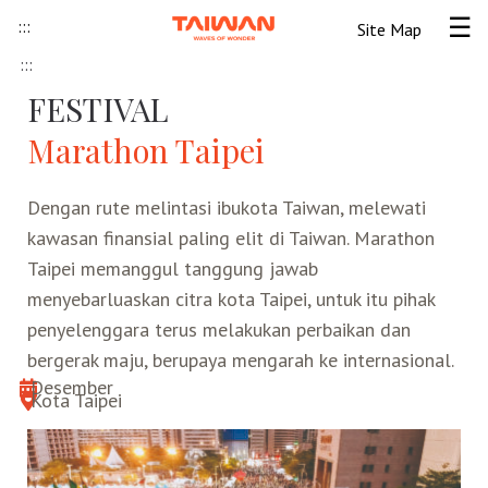
Skip to content
:::
Site Map
Tog
:::
Beranda
FESTIVAL
Marathon Taipei
Informasi Umum
Dengan rute melintasi ibukota Taiwan, melewati
Informasi visa
Lokawisata
kawasan finansial paling elit di Taiwan. Marathon
Taipei memanggul tanggung jawab
Tips Wisata Taiwan
Pendahuluan Taiwan
Seni Budaya Lokal
menyebarluaskan citra kota Taipei, untuk itu pihak
penyelenggara terus melakukan perbaikan dan
Berita & Peristiwa
Festival
Ide Liburan
Destinasi Pilihan
bergerak maju, berupaya mengarah ke internasional.
Desember
Kota Taipei
Asosiasi Pariwisata
Seni Budaya
Peta Panduan
Kunjungan
Transportasi
Taiwan Ramah Muslim
Wisata Pegunungan
Wisata Bermalam
Kereta Api
Kerajinan Tangan
Atraksi Taiwan Bagian Utara
FAQ
Hidangan Gourmet