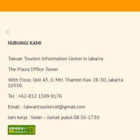
Pasar malam
:::
HUBUNGI KAMI
Teh Kelas Dunia
Taiwan Tourism Information Center in Jakarta
The Plaza Office Tower
40th Floor, Unit A3, Jl. MH. Thamrin Kav. 28-30, Jakarta
10350.
Tel :
+62-852 1509 9176
Email :
taiwantourism.id@gmail.com
Jam kerja :
Senin – Jumat pukul 08.30-17.30