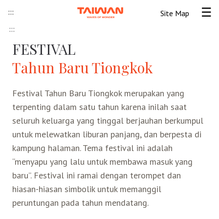
Skip to content
:::
Site Map
Tog
:::
Beranda
FESTIVAL
Tahun Baru Tiongkok
Informasi Umum
Festival Tahun Baru Tiongkok merupakan yang
Informasi visa
Lokawisata
terpenting dalam satu tahun karena inilah saat
seluruh keluarga yang tinggal berjauhan berkumpul
Tips Wisata Taiwan
Pendahuluan Taiwan
Seni Budaya Lokal
untuk melewatkan liburan panjang, dan berpesta di
kampung halaman. Tema festival ini adalah
Berita & Peristiwa
Festival
Ide Liburan
Destinasi Pilihan
“menyapu yang lalu untuk membawa masuk yang
baru”. Festival ini ramai dengan terompet dan
Asosiasi Pariwisata
Seni Budaya
Peta Panduan
Kunjungan
Transportasi
Taiwan Ramah Muslim
hiasan-hiasan simbolik untuk memanggil
peruntungan pada tahun mendatang.
Wisata Pegunungan
Wisata Bermalam
Kereta Api
Kerajinan Tangan
Atraksi Taiwan Bagian Utara
FAQ
Hidangan Gourmet