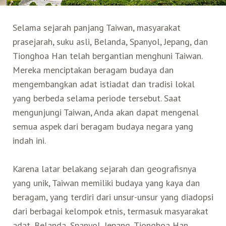
Search for:
Selama sejarah panjang Taiwan, masyarakat
Mata Air Panas
Tur Bis Wisata
Bis
Teh Kelas Dunia
Agen Perjalanan
Atraksi Taiwan Bagian Timur
prasejarah, suku asli, Belanda, Spanyol, Jepang, dan
Tionghoa Han telah bergantian menghuni Taiwan.
Wisata Alam – Scenic Spot
U-Bike
LOHAS
Atraksi Taiwan Bagian Tengah
Mereka menciptakan beragam budaya dan
mengembangkan adat istiadat dan tradisi lokal
Taiwan Tips
Mobil
Ekowisata
Atraksi Taiwan Bagian Selatan
yang berbeda selama periode tersebut. Saat
mengunjungi Taiwan, Anda akan dapat mengenal
Bandara Internasional
Wisata Kereta Api
Atraksi Kepulauan di Pesisir Pantai
semua aspek dari beragam budaya negara yang
indah ini.
Budaya & Warisan
Karena latar belakang sejarah dan geografisnya
Wisata Senior
yang unik, Taiwan memiliki budaya yang kaya dan
beragam, yang terdiri dari unsur-unsur yang diadopsi
dari berbagai kelompok etnis, termasuk masyarakat
Wisata Yang Dapat Diakses
adat, Belanda, Spanyol, Jepang, Tionghoa Han