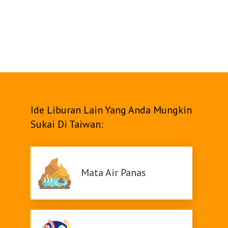
Ide Liburan Lain Yang Anda Mungkin
Sukai Di Taiwan:
Mata Air Panas