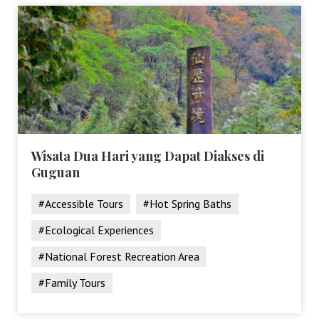
Wisata Dua Hari yang Dapat Diakses di
Guguan
#Accessible Tours
#Hot Spring Baths
#Ecological Experiences
#National Forest Recreation Area
#Family Tours