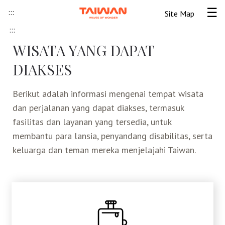
Skip to content
:::
Site Map
Tog
:::
Beranda
WISATA YANG DAPAT
DIAKSES
Informasi Umum
Berikut adalah informasi mengenai tempat wisata
Informasi visa
Lokawisata
dan perjalanan yang dapat diakses, termasuk
fasilitas dan layanan yang tersedia, untuk
Tips Wisata Taiwan
Pendahuluan Taiwan
Seni Budaya Lokal
membantu para lansia, penyandang disabilitas, serta
keluarga dan teman mereka menjelajahi Taiwan.
Berita & Peristiwa
Festival
Ide Liburan
Destinasi Pilihan
Asosiasi Pariwisata
Seni Budaya
Peta Panduan
Kunjungan
Transportasi
Taiwan Ramah Muslim
Wisata Pegunungan
Wisata Bermalam
Kereta Api
Kerajinan Tangan
Atraksi Taiwan Bagian Utara
FAQ
Hidangan Gourmet