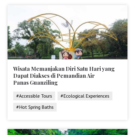
Wisata Memanjakan Diri Satu Hari yang
Dapat Diakses di Pemandian Air
Panas Guanziling
#Accessible Tours
#Ecological Experiences
#Hot Spring Baths