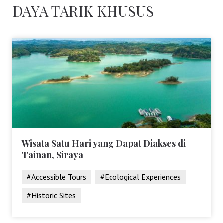
DAYA TARIK KHUSUS
Wisata Satu Hari yang Dapat Diakses di
Tainan, Siraya
#Accessible Tours
#Ecological Experiences
#Historic Sites