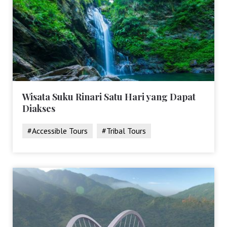
Wisata Suku Rinari Satu Hari yang Dapat
Diakses
#Accessible Tours
#Tribal Tours