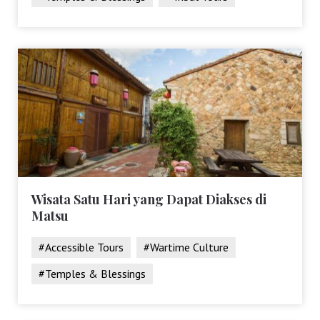
Wisata Satu Hari yang Dapat Diakses di
Matsu
#Accessible Tours
#Wartime Culture
#Temples & Blessings