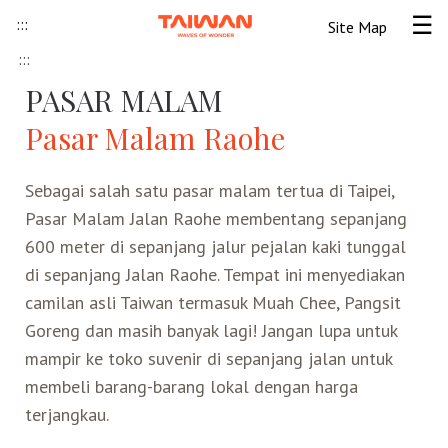
Skip to content
:::
Site Map
Tog
:::
Beranda
PASAR MALAM
Pasar Malam Raohe
Informasi Umum
Sebagai salah satu pasar malam tertua di Taipei,
Informasi visa
Lokawisata
Pasar Malam Jalan Raohe membentang sepanjang
600 meter di sepanjang jalur pejalan kaki tunggal
Tips Wisata Taiwan
Pendahuluan Taiwan
Seni Budaya Lokal
di sepanjang Jalan Raohe. Tempat ini menyediakan
camilan asli Taiwan termasuk Muah Chee, Pangsit
Berita & Peristiwa
Festival
Ide Liburan
Destinasi Pilihan
Goreng dan masih banyak lagi! Jangan lupa untuk
mampir ke toko suvenir di sepanjang jalan untuk
Asosiasi Pariwisata
Seni Budaya
Peta Panduan
Kunjungan
Transportasi
Taiwan Ramah Muslim
membeli barang-barang lokal dengan harga
terjangkau.
Wisata Pegunungan
Wisata Bermalam
Kereta Api
Kerajinan Tangan
Atraksi Taiwan Bagian Utara
FAQ
Hidangan Gourmet