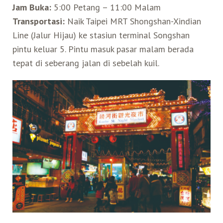
Jam Buka:
5:00 Petang – 11:00 Malam
Transportasi:
Naik Taipei MRT Shongshan-Xindian
Search for:
Mata Air Panas
Tur Bis Wisata
Bis
Teh Kelas Dunia
Agen Perjalanan
Atraksi Taiwan Bagian Timur
Line (Jalur Hijau) ke stasiun terminal Songshan
pintu keluar 5. Pintu masuk pasar malam berada
Wisata Alam – Scenic Spot
U-Bike
LOHAS
Atraksi Taiwan Bagian Tengah
tepat di seberang jalan di sebelah kuil.
Taiwan Tips
Mobil
Ekowisata
Atraksi Taiwan Bagian Selatan
Bandara Internasional
Wisata Kereta Api
Atraksi Kepulauan di Pesisir Pantai
Budaya & Warisan
Wisata Senior
Wisata Yang Dapat Diakses