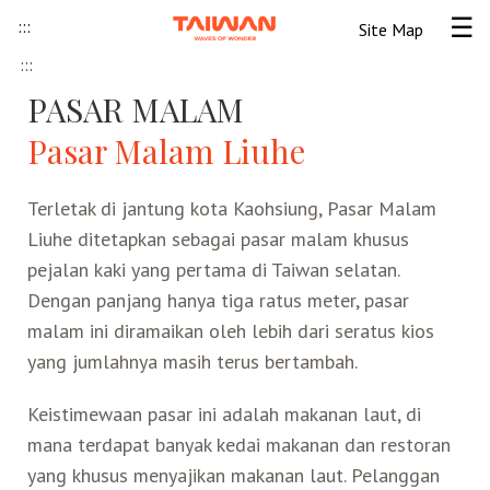
Skip to content
:::
Site Map
Tog
:::
Beranda
PASAR MALAM
Pasar Malam Liuhe
Informasi Umum
Terletak di jantung kota Kaohsiung, Pasar Malam
Informasi visa
Lokawisata
Liuhe ditetapkan sebagai pasar malam khusus
pejalan kaki yang pertama di Taiwan selatan.
Tips Wisata Taiwan
Pendahuluan Taiwan
Seni Budaya Lokal
Dengan panjang hanya tiga ratus meter, pasar
malam ini diramaikan oleh lebih dari seratus kios
Berita & Peristiwa
Festival
Ide Liburan
Destinasi Pilihan
yang jumlahnya masih terus bertambah.
Keistimewaan pasar ini adalah makanan laut, di
Asosiasi Pariwisata
Seni Budaya
Peta Panduan
Kunjungan
Transportasi
Taiwan Ramah Muslim
mana terdapat banyak kedai makanan dan restoran
yang khusus menyajikan makanan laut. Pelanggan
Wisata Pegunungan
Wisata Bermalam
Kereta Api
Kerajinan Tangan
Atraksi Taiwan Bagian Utara
FAQ
Hidangan Gourmet