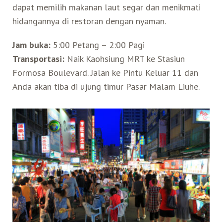
dapat memilih makanan laut segar dan menikmati
hidangannya di restoran dengan nyaman.
Search for:
Mata Air Panas
Tur Bis Wisata
Bis
Teh Kelas Dunia
Agen Perjalanan
Atraksi Taiwan Bagian Timur
Jam buka:
5:00 Petang – 2:00 Pagi
Wisata Alam – Scenic Spot
U-Bike
LOHAS
Atraksi Taiwan Bagian Tengah
Transportasi:
Naik Kaohsiung MRT ke Stasiun
Formosa Boulevard. Jalan ke Pintu Keluar 11 dan
Anda akan tiba di ujung timur Pasar Malam Liuhe.
Taiwan Tips
Mobil
Ekowisata
Atraksi Taiwan Bagian Selatan
Bandara Internasional
Wisata Kereta Api
Atraksi Kepulauan di Pesisir Pantai
Budaya & Warisan
Wisata Senior
Wisata Yang Dapat Diakses