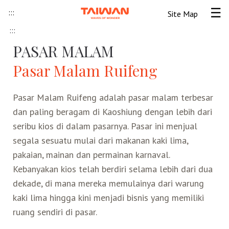
Skip to content
:::
Site Map
Tog
:::
Beranda
PASAR MALAM
Pasar Malam Ruifeng
Informasi Umum
Pasar Malam Ruifeng adalah pasar malam terbesar
Informasi visa
Lokawisata
dan paling beragam di Kaoshiung dengan lebih dari
seribu kios di dalam pasarnya. Pasar ini menjual
Tips Wisata Taiwan
Pendahuluan Taiwan
Seni Budaya Lokal
segala sesuatu mulai dari makanan kaki lima,
pakaian, mainan dan permainan karnaval.
Berita & Peristiwa
Festival
Ide Liburan
Destinasi Pilihan
Kebanyakan kios telah berdiri selama lebih dari dua
dekade, di mana mereka memulainya dari warung
Asosiasi Pariwisata
Seni Budaya
Peta Panduan
Kunjungan
Transportasi
Taiwan Ramah Muslim
kaki lima hingga kini menjadi bisnis yang memiliki
ruang sendiri di pasar.
Wisata Pegunungan
Wisata Bermalam
Kereta Api
Kerajinan Tangan
Atraksi Taiwan Bagian Utara
FAQ
Hidangan Gourmet