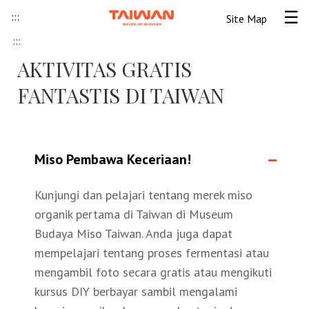
Skip to content
:::
Site Map
Tog
:::
Beranda
AKTIVITAS GRATIS
FANTASTIS DI TAIWAN
Informasi Umum
Informasi visa
Lokawisata
Miso Pembawa Keceriaan!
Tips Wisata Taiwan
Pendahuluan Taiwan
Seni Budaya Lokal
Kunjungi dan pelajari tentang merek miso
organik pertama di Taiwan di Museum
Berita & Peristiwa
Festival
Ide Liburan
Destinasi Pilihan
Budaya Miso Taiwan. Anda juga dapat
mempelajari tentang proses fermentasi atau
Asosiasi Pariwisata
Seni Budaya
Peta Panduan
Kunjungan
Transportasi
Taiwan Ramah Muslim
mengambil foto secara gratis atau mengikuti
kursus DIY berbayar sambil mengalami
Wisata Pegunungan
Wisata Bermalam
Kereta Api
Kerajinan Tangan
Atraksi Taiwan Bagian Utara
FAQ
Hidangan Gourmet