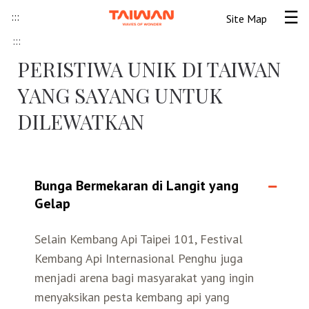
Skip to content
:::
Site Map
Tog
:::
Beranda
PERISTIWA UNIK DI TAIWAN
YANG SAYANG UNTUK
Informasi Umum
DILEWATKAN
Informasi visa
Lokawisata
Tips Wisata Taiwan
Pendahuluan Taiwan
Seni Budaya Lokal
Bunga Bermekaran di Langit yang
Gelap
Berita & Peristiwa
Festival
Ide Liburan
Destinasi Pilihan
Selain Kembang Api Taipei 101, Festival
Kembang Api Internasional Penghu juga
Asosiasi Pariwisata
Seni Budaya
Peta Panduan
Kunjungan
Transportasi
Taiwan Ramah Muslim
menjadi arena bagi masyarakat yang ingin
menyaksikan pesta kembang api yang
Wisata Pegunungan
Wisata Bermalam
Kereta Api
Kerajinan Tangan
Atraksi Taiwan Bagian Utara
FAQ
Hidangan Gourmet