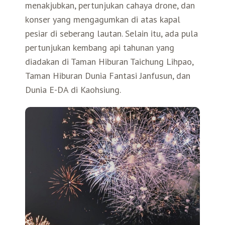
menakjubkan, pertunjukan cahaya drone, dan
konser yang mengagumkan di atas kapal
Search for:
Mata Air Panas
Tur Bis Wisata
Bis
Teh Kelas Dunia
Agen Perjalanan
Atraksi Taiwan Bagian Timur
pesiar di seberang lautan. Selain itu, ada pula
pertunjukan kembang api tahunan yang
Wisata Alam – Scenic Spot
U-Bike
LOHAS
Atraksi Taiwan Bagian Tengah
diadakan di Taman Hiburan Taichung Lihpao,
Taman Hiburan Dunia Fantasi Janfusun, dan
Taiwan Tips
Mobil
Ekowisata
Atraksi Taiwan Bagian Selatan
Dunia E-DA di Kaohsiung.
Bandara Internasional
Wisata Kereta Api
Atraksi Kepulauan di Pesisir Pantai
Budaya & Warisan
Wisata Senior
Wisata Yang Dapat Diakses