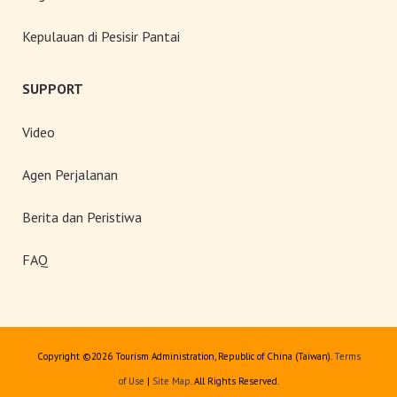
Kepulauan di Pesisir Pantai
SUPPORT
Video
Agen Perjalanan
Berita dan Peristiwa
FAQ
Copyright ©
2026 Tourism Administration, Republic of China (Taiwan).
Terms
of Use
|
Site Map
. All Rights Reserved.