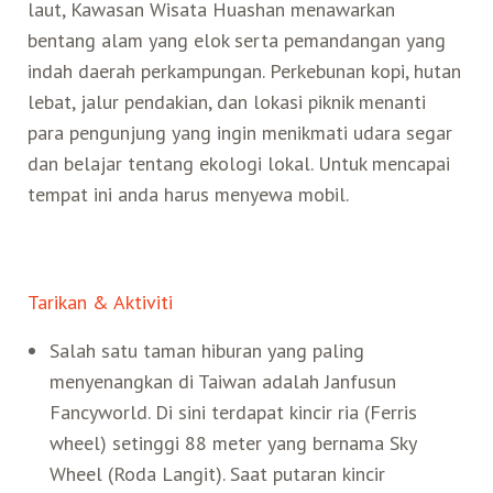
laut, Kawasan Wisata Huashan menawarkan
bentang alam yang elok serta pemandangan yang
Search for:
Mata Air Panas
Tur Bis Wisata
Bis
Teh Kelas Dunia
Agen Perjalanan
Atraksi Taiwan Bagian Timur
indah daerah perkampungan. Perkebunan kopi, hutan
lebat, jalur pendakian, dan lokasi piknik menanti
Wisata Alam – Scenic Spot
U-Bike
LOHAS
Atraksi Taiwan Bagian Tengah
para pengunjung yang ingin menikmati udara segar
dan belajar tentang ekologi lokal. Untuk mencapai
Taiwan Tips
Mobil
Ekowisata
tempat ini anda harus menyewa mobil.
Atraksi Taiwan Bagian Selatan
Bandara Internasional
Wisata Kereta Api
Atraksi Kepulauan di Pesisir Pantai
Tarikan & Aktiviti
Budaya & Warisan
Salah satu taman hiburan yang paling
menyenangkan di Taiwan adalah Janfusun
Wisata Senior
Fancyworld. Di sini terdapat kincir ria (Ferris
wheel) setinggi 88 meter yang bernama Sky
Wisata Yang Dapat Diakses
Wheel (Roda Langit). Saat putaran kincir