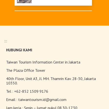
Pingtung
:::
Tainan
HUBUNGI KAMI
Taiwan Tourism Information Center in Jakarta
The Plaza Office Tower
40th Floor, Unit A3, Jl. MH. Thamrin Kav. 28-30, Jakarta
10350.
Tel :
+62-852 1509 9176
Email :
taiwantourism.id@gmail.com
Jam kerja :
Senin – Jumat pukul 08.30-17.30