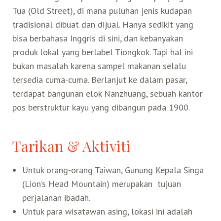
Tua (Old Street), di mana puluhan jenis kudapan
Search for:
tradisional dibuat dan dijual. Hanya sedikit yang
Mata Air Panas
Tur Bis Wisata
Bis
Teh Kelas Dunia
Agen Perjalanan
Atraksi Taiwan Bagian Timur
bisa berbahasa Inggris di sini, dan kebanyakan
produk lokal yang berlabel Tiongkok. Tapi hal ini
Wisata Alam – Scenic Spot
U-Bike
LOHAS
Atraksi Taiwan Bagian Tengah
bukan masalah karena sampel makanan selalu
tersedia cuma-cuma. Berlanjut ke dalam pasar,
Taiwan Tips
Mobil
Ekowisata
Atraksi Taiwan Bagian Selatan
terdapat bangunan elok Nanzhuang, sebuah kantor
pos berstruktur kayu yang dibangun pada 1900.
Bandara Internasional
Wisata Kereta Api
Atraksi Kepulauan di Pesisir Pantai
Tarikan & Aktiviti
Budaya & Warisan
Untuk orang-orang Taiwan, Gunung Kepala Singa
Wisata Senior
(Lion’s Head Mountain) merupakan tujuan
perjalanan ibadah.
Wisata Yang Dapat Diakses
Untuk para wisatawan asing, lokasi ini adalah