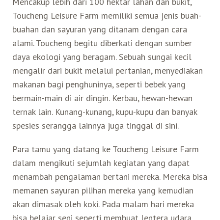
Mencakup lebih dari 100 hektar lahan dan bukit,
Toucheng Leisure Farm memiliki semua jenis buah-
Search for:
Mata Air Panas
Tur Bis Wisata
Bis
Teh Kelas Dunia
Agen Perjalanan
Atraksi Taiwan Bagian Timur
buahan dan sayuran yang ditanam dengan cara
alami. Toucheng begitu diberkati dengan sumber
Wisata Alam – Scenic Spot
U-Bike
LOHAS
daya ekologi yang beragam. Sebuah sungai kecil
Atraksi Taiwan Bagian Tengah
mengalir dari bukit melalui pertanian, menyediakan
makanan bagi penghuninya, seperti bebek yang
Taiwan Tips
Mobil
Ekowisata
Atraksi Taiwan Bagian Selatan
bermain-main di air dingin. Kerbau, hewan-hewan
ternak lain. Kunang-kunang, kupu-kupu dan banyak
Bandara Internasional
Wisata Kereta Api
Atraksi Kepulauan di Pesisir Pantai
spesies serangga lainnya juga tinggal di sini.
Budaya & Warisan
Para tamu yang datang ke Toucheng Leisure Farm
dalam mengikuti sejumlah kegiatan yang dapat
Wisata Senior
menambah pengalaman bertani mereka. Mereka bisa
memanen sayuran pilihan mereka yang kemudian
akan dimasak oleh koki. Pada malam hari mereka
Wisata Yang Dapat Diakses
bisa belajar seni seperti membuat lentera udara