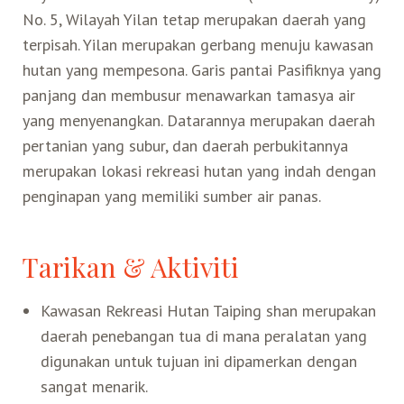
No. 5, Wilayah Yilan tetap merupakan daerah yang
Search for:
terpisah. Yilan merupakan gerbang menuju kawasan
Mata Air Panas
Tur Bis Wisata
Bis
Teh Kelas Dunia
Agen Perjalanan
Atraksi Taiwan Bagian Timur
hutan yang mempesona. Garis pantai Pasifiknya yang
panjang dan membusur menawarkan tamasya air
Wisata Alam – Scenic Spot
U-Bike
LOHAS
Atraksi Taiwan Bagian Tengah
yang menyenangkan. Datarannya merupakan daerah
pertanian yang subur, dan daerah perbukitannya
Taiwan Tips
Mobil
Ekowisata
Atraksi Taiwan Bagian Selatan
merupakan lokasi rekreasi hutan yang indah dengan
penginapan yang memiliki sumber air panas.
Bandara Internasional
Wisata Kereta Api
Atraksi Kepulauan di Pesisir Pantai
Tarikan & Aktiviti
Budaya & Warisan
Kawasan Rekreasi Hutan Taiping shan merupakan
Wisata Senior
daerah penebangan tua di mana peralatan yang
digunakan untuk tujuan ini dipamerkan dengan
Wisata Yang Dapat Diakses
sangat menarik.