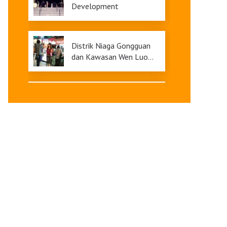
Development
Distrik Niaga Gongguan
dan Kawasan Wen Luo
Ting
Taman Hiburan Miramar
dan Distrik Niaga Tianmu
Q Square dan Ximending:
Pusat Belanja Bagian
Barat Taipei
Distrik Komersial Xinyi:
Megah