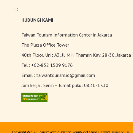
:::
HUBUNGI KAMI
Taiwan Tourism Information Center in Jakarta
The Plaza Office Tower
40th Floor, Unit A3, Jl. MH. Thamrin Kav. 28-30, Jakarta
Tel :
+62-852 1509 9176
Email :
taiwantourism.id@gmail.com
Jam kerja :
Senin – Jumat pukul 08.30-17.30
Copyright ©
2026 Tourism Administration, Republic of China (Taiwan).
Terms of Use
|