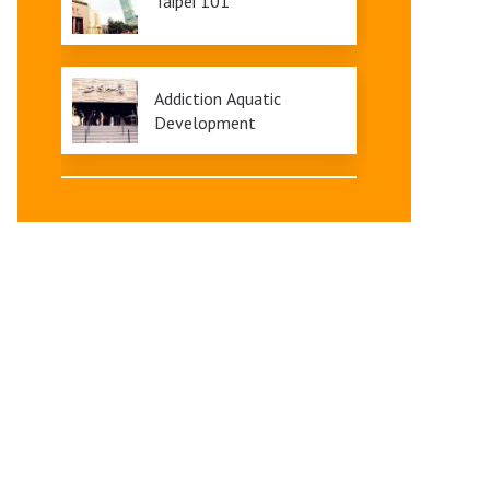
Taipei 101
Addiction Aquatic
Development
Distrik Niaga Gongguan
dan Kawasan Wen Luo
Ting
Taman Hiburan Miramar
dan Distrik Niaga Tianmu
Q Square dan Ximending:
Pusat Belanja Bagian
Barat Taipei