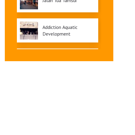
Jalan Tua Tamsui
Addiction Aquatic
Development
Taipei 101
Jiufen
Shifen