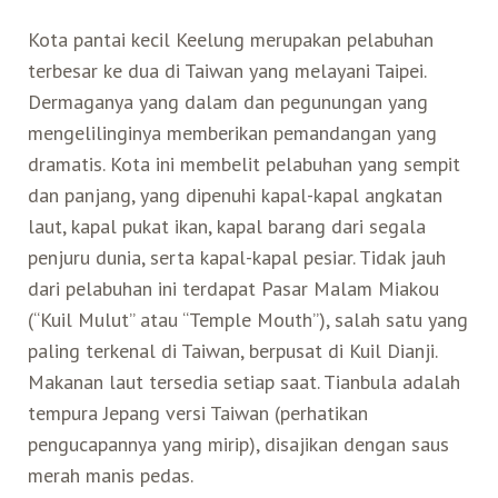
Kota pantai kecil Keelung merupakan pelabuhan
Search for:
Mata Air Panas
Tur Bis Wisata
Bis
Teh Kelas Dunia
Agen Perjalanan
Atraksi Taiwan Bagian Timur
terbesar ke dua di Taiwan yang melayani Taipei.
Dermaganya yang dalam dan pegunungan yang
Wisata Alam – Scenic Spot
U-Bike
LOHAS
Atraksi Taiwan Bagian Tengah
mengelilinginya memberikan pemandangan yang
dramatis. Kota ini membelit pelabuhan yang sempit
dan panjang, yang dipenuhi kapal-kapal angkatan
Taiwan Tips
Mobil
Ekowisata
Atraksi Taiwan Bagian Selatan
laut, kapal pukat ikan, kapal barang dari segala
penjuru dunia, serta kapal-kapal pesiar. Tidak jauh
Bandara Internasional
Wisata Kereta Api
Atraksi Kepulauan di Pesisir Pantai
dari pelabuhan ini terdapat Pasar Malam Miakou
(“Kuil Mulut” atau “Temple Mouth”), salah satu yang
Budaya & Warisan
paling terkenal di Taiwan, berpusat di Kuil Dianji.
Makanan laut tersedia setiap saat. Tianbula adalah
Wisata Senior
tempura Jepang versi Taiwan (perhatikan
pengucapannya yang mirip), disajikan dengan saus
Wisata Yang Dapat Diakses
merah manis pedas.