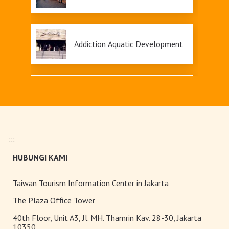
Addiction Aquatic Development
Taipei 101
:::
Jiufen
HUBUNGI KAMI
Taiwan Tourism Information Center in Jakarta
Shifen
The Plaza Office Tower
40th Floor, Unit A3, Jl. MH. Thamrin Kav. 28-30, Jakarta
10350.