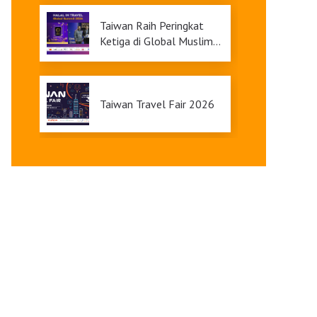
9
Taiwan Raih Peringkat
Ketiga di Global Muslim
Travel Index 2026,
Menawarkan Daya Tarik
Pariwisata yang Inklusif
Taiwan Travel Fair 2026
Upgrade Taiwan PASS Kini
Tersedia
Pameran Anggrek
Internasional Taiwan dan
Teknologi Florikultura
2026 Resmi Dibuka
dengan Keindahan yang
Terangi Musim Semi Anda:
Mekar Sempurna!