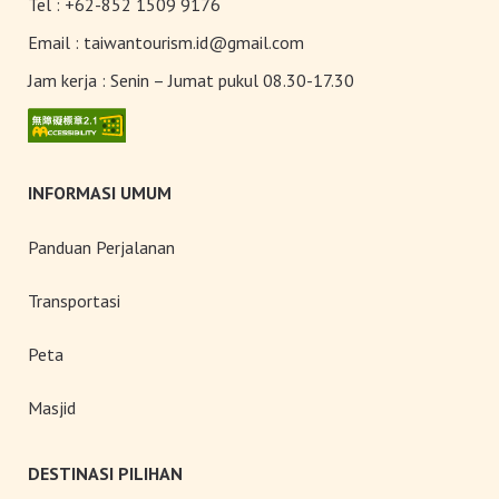
Tel :
+62-852 1509 9176
Toserba Wisatawan” kini hadir di
7.200 kios ibon 7-ELEVEN di
Email :
taiwantourism.id@gmail.com
seluruh Taiwan
Jam kerja :
Senin – Jumat pukul 08.30-17.30
INFORMASI UMUM
Panduan Perjalanan
Transportasi
Peta
Masjid
DESTINASI PILIHAN