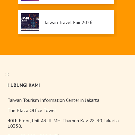
2026, Menawarkan Daya Tarik
Pariwisata yang Inklusif
Taiwan Travel Fair 2026
Upgrade Taiwan PASS Kini
Tersedia
:::
Pameran Anggrek Internasional
HUBUNGI KAMI
Taiwan dan Teknologi
Florikultura 2026 Resmi Dibuka
dengan Keindahan yang Mekar
Taiwan Tourism Information Center in Jakarta
Sempurna!
Terangi Musim Semi Anda:
The Plaza Office Tower
Festival Lampion Taiwan 2026
40th Floor, Unit A3, Jl. MH. Thamrin Kav. 28-30, Jakarta
Tampil Memukau di Chiayi
10350.