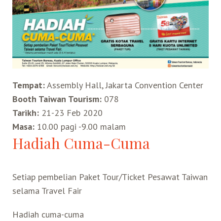
Search for:
Mata Air Panas
Tur Bis Wisata
Bis
Teh Kelas Dunia
Agen Perjalanan
Atraksi Taiwan Bagian Timur
Wisata Alam – Scenic Spot
U-Bike
LOHAS
Atraksi Taiwan Bagian Tengah
Tempat:
Assembly Hall, Jakarta Convention Center
Taiwan Tips
Mobil
Ekowisata
Atraksi Taiwan Bagian Selatan
Booth Taiwan Tourism:
078
Tarikh:
21-23 Feb 2020
Bandara Internasional
Wisata Kereta Api
Atraksi Kepulauan di Pesisir Pantai
Masa:
10.00 pagi -9.00 malam
Hadiah Cuma-Cuma
Budaya & Warisan
Setiap pembelian Paket Tour/Ticket Pesawat Taiwan
Wisata Senior
selama Travel Fair
Wisata Yang Dapat Diakses
Hadiah cuma-cuma