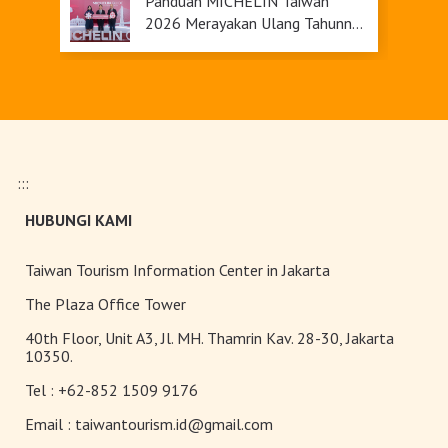
Panduan MICHELIN Taiwan
2026 Merayakan Ulang Tahunnya
yang Ke-9
Taiwan Raih Peringkat Ketiga di
Global Muslim Travel Index
2026, Menawarkan Daya Tarik
Pariwisata yang Inklusif
:::
Taiwan Travel Fair 2026
HUBUNGI KAMI
Taiwan Tourism Information Center in Jakarta
Upgrade Taiwan PASS Kini
The Plaza Office Tower
Tersedia
40th Floor, Unit A3, Jl. MH. Thamrin Kav. 28-30, Jakarta
10350.
Tel :
+62-852 1509 9176
Pameran Anggrek Internasional
Taiwan dan Teknologi
Email :
taiwantourism.id@gmail.com
Florikultura 2026 Resmi Dibuka