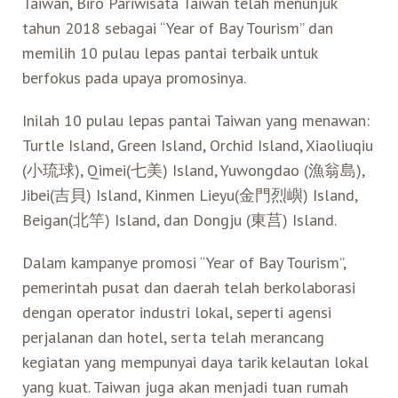
Taiwan, Biro Pariwisata Taiwan telah menunjuk
tahun 2018 sebagai “Year of Bay Tourism” dan
memilih 10 pulau lepas pantai terbaik untuk
berfokus pada upaya promosinya.
Inilah 10 pulau lepas pantai Taiwan yang menawan:
Turtle Island, Green Island, Orchid Island, Xiaoliuqiu
(小琉球), Qimei(七美) Island, Yuwongdao (漁翁島),
Jibei(吉貝) Island, Kinmen Lieyu(金門烈嶼) Island,
Beigan(北竿) Island, dan Dongju (東莒) Island.
Dalam kampanye promosi “Year of Bay Tourism”,
pemerintah pusat dan daerah telah berkolaborasi
dengan operator industri lokal, seperti agensi
perjalanan dan hotel, serta telah merancang
kegiatan yang mempunyai daya tarik kelautan lokal
yang kuat. Taiwan juga akan menjadi tuan rumah