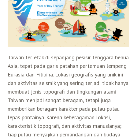
Search for:
Mata Air Panas
Tur Bis Wisata
Bis
Teh Kelas Dunia
Agen Perjalanan
Atraksi Taiwan Bagian Timur
Wisata Alam – Scenic Spot
U-Bike
LOHAS
Atraksi Taiwan Bagian Tengah
Taiwan Tips
Mobil
Ekowisata
Atraksi Taiwan Bagian Selatan
Taiwan terletak di sepanjang pesisir tenggara benua
Asia, tepat pada garis patahan pertemuan lempeng
Bandara Internasional
Wisata Kereta Api
Atraksi Kepulauan di Pesisir Pantai
Eurasia dan Filipina. Lokasi geografis yang unik ini
dan aktivitas seismik yang sering terjadi tidak hanya
Budaya & Warisan
membuat jenis topografi dan lingkungan alami
Taiwan menjadi sangat beragam, tetapi juga
memberikan beragam karakter pada pulau-pulau
Wisata Senior
lepas pantainya. Karena keberagaman lokasi,
karakteristik topografi, dan aktivitas manusianya;
Wisata Yang Dapat Diakses
tiap pulau menyajikan pemandangan dan budaya