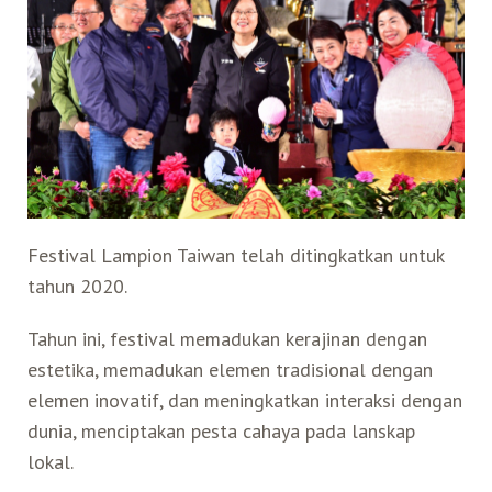
Search for:
Mata Air Panas
Tur Bis Wisata
Bis
Teh Kelas Dunia
Agen Perjalanan
Atraksi Taiwan Bagian Timur
Wisata Alam – Scenic Spot
U-Bike
LOHAS
Atraksi Taiwan Bagian Tengah
Taiwan Tips
Mobil
Ekowisata
Atraksi Taiwan Bagian Selatan
Festival Lampion Taiwan telah ditingkatkan untuk
Bandara Internasional
Wisata Kereta Api
Atraksi Kepulauan di Pesisir Pantai
tahun 2020.
Budaya & Warisan
Tahun ini, festival memadukan kerajinan dengan
estetika, memadukan elemen tradisional dengan
Wisata Senior
elemen inovatif, dan meningkatkan interaksi dengan
dunia, menciptakan pesta cahaya pada lanskap
lokal.
Wisata Yang Dapat Diakses