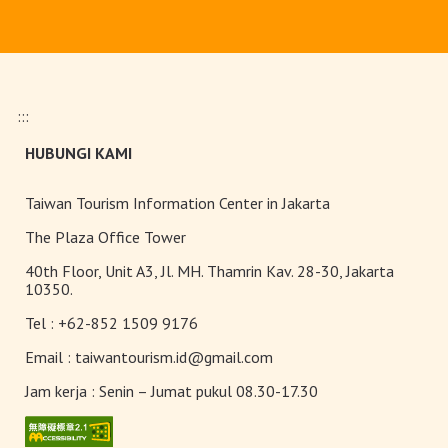
Upgrade Taiwan PASS Kini
Tersedia
:::
Pameran Anggrek Internasional
HUBUNGI KAMI
Taiwan dan Teknologi
Florikultura 2026 Resmi Dibuka
dengan Keindahan yang Mekar
Taiwan Tourism Information Center in Jakarta
Sempurna!
Terangi Musim Semi Anda:
The Plaza Office Tower
Festival Lampion Taiwan 2026
40th Floor, Unit A3, Jl. MH. Thamrin Kav. 28-30, Jakarta
Tampil Memukau di Chiayi
10350.
Tel :
+62-852 1509 9176
Toserba Wisatawan” kini hadir di
7.200 kios ibon 7-ELEVEN di
Email :
taiwantourism.id@gmail.com
seluruh Taiwan
Jam kerja :
Senin – Jumat pukul 08.30-17.30