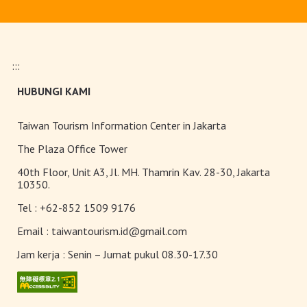
Upgrade Taiwan PASS Kini
Tersedia
:::
Pameran Anggrek Internasional
HUBUNGI KAMI
Taiwan dan Teknologi
Florikultura 2026 Resmi Dibuka
dengan Keindahan yang Mekar
Taiwan Tourism Information Center in Jakarta
Sempurna!
Terangi Musim Semi Anda:
The Plaza Office Tower
Festival Lampion Taiwan 2026
40th Floor, Unit A3, Jl. MH. Thamrin Kav. 28-30, Jakarta
Tampil Memukau di Chiayi
10350.
Tel :
+62-852 1509 9176
Toserba Wisatawan” kini hadir di
7.200 kios ibon 7-ELEVEN di
Email :
taiwantourism.id@gmail.com
seluruh Taiwan
Jam kerja :
Senin – Jumat pukul 08.30-17.30