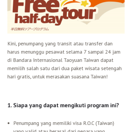
Search for:
Mata Air Panas
Tur Bis Wisata
Bis
Teh Kelas Dunia
Agen Perjalanan
Atraksi Taiwan Bagian Timur
Wisata Alam – Scenic Spot
U-Bike
LOHAS
Atraksi Taiwan Bagian Tengah
Kini, penumpang yang transit atau transfer dan
harus menunggu pesawat selama 7 sampai 24 jam
Taiwan Tips
Mobil
Ekowisata
Atraksi Taiwan Bagian Selatan
di Bandara Internasional Taoyuan Taiwan dapat
memilih salah satu dari dua paket wisata setengah
Bandara Internasional
Wisata Kereta Api
Atraksi Kepulauan di Pesisir Pantai
hari gratis, untuk merasakan suasana Taiwan!
Budaya & Warisan
1. Siapa yang dapat mengikuti program ini?
Wisata Senior
Penumpang yang memiliki visa R.O.C (Taiwan)
Wisata Yang Dapat Diakses
yang valid atau berasal dari negara yang