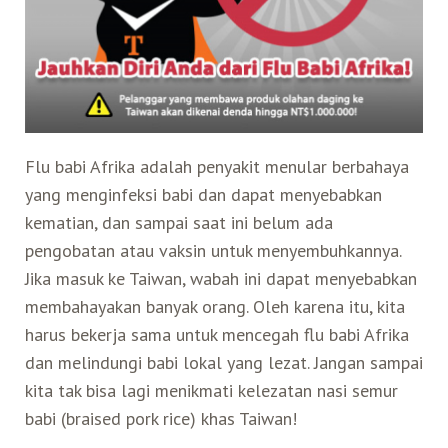
Search for:
Mata Air Panas
Tur Bis Wisata
Bis
Teh Kelas Dunia
Agen Perjalanan
Atraksi Taiwan Bagian Timur
Wisata Alam – Scenic Spot
U-Bike
LOHAS
Atraksi Taiwan Bagian Tengah
Flu babi Afrika adalah penyakit menular berbahaya
Taiwan Tips
Mobil
Ekowisata
Atraksi Taiwan Bagian Selatan
yang menginfeksi babi dan dapat menyebabkan
kematian, dan sampai saat ini belum ada
Bandara Internasional
Wisata Kereta Api
Atraksi Kepulauan di Pesisir Pantai
pengobatan atau vaksin untuk menyembuhkannya.
Jika masuk ke Taiwan, wabah ini dapat menyebabkan
Budaya & Warisan
membahayakan banyak orang. Oleh karena itu, kita
harus bekerja sama untuk mencegah flu babi Afrika
Wisata Senior
dan melindungi babi lokal yang lezat. Jangan sampai
kita tak bisa lagi menikmati kelezatan nasi semur
babi (braised pork rice) khas Taiwan!
Wisata Yang Dapat Diakses