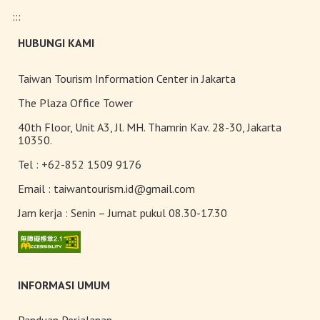
:::
Pameran Anggrek Internasional
HUBUNGI KAMI
Taiwan dan Teknologi
Florikultura 2026 Resmi Dibuka
dengan Keindahan yang Mekar
Taiwan Tourism Information Center in Jakarta
Sempurna!
Terangi Musim Semi Anda:
The Plaza Office Tower
Festival Lampion Taiwan 2026
40th Floor, Unit A3, Jl. MH. Thamrin Kav. 28-30, Jakarta
Tampil Memukau di Chiayi
10350.
Tel :
+62-852 1509 9176
Toserba Wisatawan” kini hadir di
7.200 kios ibon 7-ELEVEN di
Email :
taiwantourism.id@gmail.com
seluruh Taiwan
Jam kerja :
Senin – Jumat pukul 08.30-17.30
INFORMASI UMUM
Panduan Perjalanan