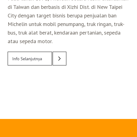
di Taiwan dan berbasis di Xizhi Dist. di New Taipei
City dengan target bisnis berupa penjualan ban
Michelin untuk mobil penumpang, truk ringan, truk-
bus, truk alat berat, kendaraan pertanian, sepeda
atau sepeda motor.