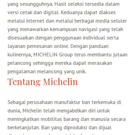
yang sesungguhnya. Hasil seleksi tersedia dalam
versi cetak dan digital. Keduanya dapat diakses
melalui internet dan melalui berbagai media seluler
yang menawarkan kemampuan navigasi yang telah
disesuaikan dengan penggunaan individual serta
layanan pemesanan online. Dengan panduan
kulinernya, MICHELIN Group terus membantu jutaan
pelancong sehingga mereka dapat merasakan
pengalaman melancong yang unik.
Tentang Michelin
Sebagai perusahaan manufaktur ban terkemuka di
dunia, Michelin telah mengabdikan diri untuk
meningkatkan mobilitas barang dan manusia secara
berkelanjutan. Ban yang diproduksi dan dijual