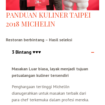
PANDUAN KULINER TAIPEI
2018 MICHELIN
Restoran berbintang – Hasil seleksi
3 Bintang ♥♥♥
Masakan Luar biasa, layak menjadi tujuan
petualangan kuliner tersendiri
Penghargaan tertinggi Micheliln
dianugerahkan untuk masakan terbaik dari
para chef terkemuka dalam profesi mereka.