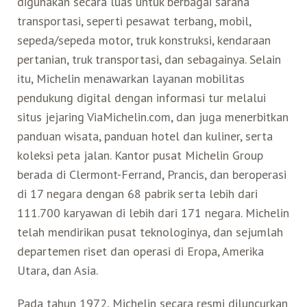
digunakan secara luas untuk berbagai sarana
transportasi, seperti pesawat terbang, mobil,
sepeda/sepeda motor, truk konstruksi, kendaraan
pertanian, truk transportasi, dan sebagainya. Selain
itu, Michelin menawarkan layanan mobilitas
pendukung digital dengan informasi tur melalui
situs jejaring ViaMichelin.com, dan juga menerbitkan
panduan wisata, panduan hotel dan kuliner, serta
koleksi peta jalan. Kantor pusat Michelin Group
berada di Clermont-Ferrand, Prancis, dan beroperasi
di 17 negara dengan 68 pabrik serta lebih dari
111.700 karyawan di lebih dari 171 negara. Michelin
telah mendirikan pusat teknologinya, dan sejumlah
departemen riset dan operasi di Eropa, Amerika
Utara, dan Asia.
Pada tahun 1972, Michelin secara resmi diluncurkan