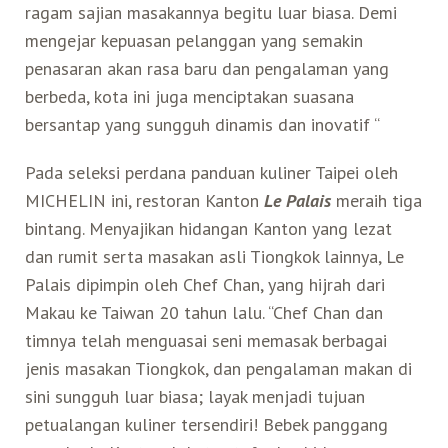
ragam sajian masakannya begitu luar biasa. Demi
Belanja
mengejar kepuasan pelanggan yang semakin
penasaran akan rasa baru dan pengalaman yang
Pasar Malam
berbeda, kota ini juga menciptakan suasana
bersantap yang sungguh dinamis dan inovatif “
Pada seleksi perdana panduan kuliner Taipei oleh
MICHELIN ini, restoran Kanton
Le Palais
meraih tiga
bintang. Menyajikan hidangan Kanton yang lezat
dan rumit serta masakan asli Tiongkok lainnya, Le
Palais dipimpin oleh Chef Chan, yang hijrah dari
Makau ke Taiwan 20 tahun lalu. “Chef Chan dan
timnya telah menguasai seni memasak berbagai
jenis masakan Tiongkok, dan pengalaman makan di
sini sungguh luar biasa; layak menjadi tujuan
petualangan kuliner tersendiri! Bebek panggang