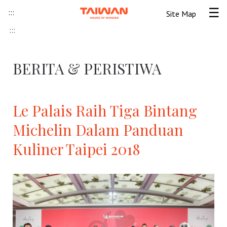
Skip to content
:::
Site Map
Tog
:::
Beranda
BERITA & PERISTIWA
Informasi Umum
Informasi visa
Lokawisata
Le Palais Raih Tiga Bintang
Michelin Dalam Panduan
Tips Wisata Taiwan
Pendahuluan Taiwan
Seni Budaya Lokal
Kuliner Taipei 2018
Berita & Peristiwa
Festival
Ide Liburan
Destinasi Pilihan
Asosiasi Pariwisata
Seni Budaya
Peta Panduan
Kunjungan
Transportasi
Taiwan Ramah Muslim
Wisata Pegunungan
Wisata Bermalam
Kereta Api
Kerajinan Tangan
Atraksi Taiwan Bagian Utara
FAQ
Hidangan Gourmet