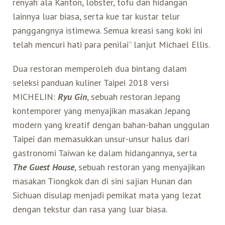
renyah ala Kanton, lobster, tofu dan hidangan
lainnya luar biasa, serta kue tar kustar telur
panggangnya istimewa. Semua kreasi sang koki ini
telah mencuri hati para penilai” lanjut Michael Ellis.
Dua restoran memperoleh dua bintang dalam
seleksi panduan kuliner Taipei 2018 versi
MICHELIN:
Ryu Gin
, sebuah restoran Jepang
kontemporer yang menyajikan masakan Jepang
modern yang kreatif dengan bahan-bahan unggulan
Taipei dan memasukkan unsur-unsur halus dari
gastronomi Taiwan ke dalam hidangannya, serta
The Guest House
, sebuah restoran yang menyajikan
masakan Tiongkok dan di sini sajian Hunan dan
Sichuan disulap menjadi pemikat mata yang lezat
dengan tekstur dan rasa yang luar biasa.