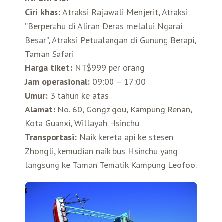
Ciri khas:
Atraksi Rajawali Menjerit, Atraksi
”Berperahu di Aliran Deras melalui Ngarai
Besar”, Atraksi Petualangan di Gunung Berapi,
Taman Safari
Harga tiket:
NT$999 per orang
Jam operasional:
09:00 – 17:00
Umur:
3 tahun ke atas
Alamat:
No. 60, Gongzigou, Kampung Renan,
Kota Guanxi, Willayah Hsinchu
Transportasi:
Naik kereta api ke stesen
Zhongli, kemudian naik bus Hsinchu yang
langsung ke Taman Tematik Kampung Leofoo.