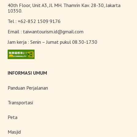
Festival Lampion Taiwan 2026
40th Floor, Unit A3, Jl. MH. Thamrin Kav. 28-30, Jakarta
Tampil Memukau di Chiayi
10350.
Tel :
+62-852 1509 9176
Toserba Wisatawan” kini hadir di
7.200 kios ibon 7-ELEVEN di
Email :
taiwantourism.id@gmail.com
seluruh Taiwan
Jam kerja :
Senin – Jumat pukul 08.30-17.30
INFORMASI UMUM
Panduan Perjalanan
Transportasi
Peta
Masjid