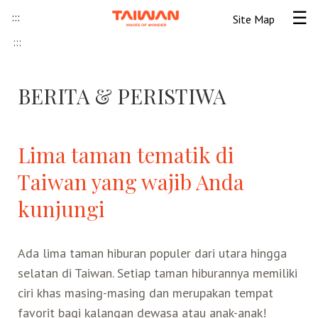
Skip to content
:::
Site Map
Tog
:::
Beranda
BERITA & PERISTIWA
Informasi Umum
Informasi visa
Lokawisata
Lima taman tematik di
Taiwan yang wajib Anda
Tips Wisata Taiwan
Pendahuluan Taiwan
Seni Budaya Lokal
kunjungi
Berita & Peristiwa
Festival
Ide Liburan
Destinasi Pilihan
Ada lima taman hiburan populer dari utara hingga
Asosiasi Pariwisata
Seni Budaya
Peta Panduan
Kunjungan
Transportasi
Taiwan Ramah Muslim
selatan di Taiwan. Setiap taman hiburannya memiliki
ciri khas masing-masing dan merupakan tempat
favorit bagi kalangan dewasa atau anak-anak!
Wisata Pegunungan
Wisata Bermalam
Kereta Api
Kerajinan Tangan
Atraksi Taiwan Bagian Utara
FAQ
Hidangan Gourmet