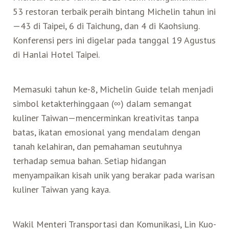
53 restoran terbaik peraih bintang Michelin tahun ini
Search for:
—43 di Taipei, 6 di Taichung, dan 4 di Kaohsiung.
Mata Air Panas
Tur Bis Wisata
Bis
Teh Kelas Dunia
Agen Perjalanan
Atraksi Taiwan Bagian Timur
Konferensi pers ini digelar pada tanggal 19 Agustus
di Hanlai Hotel Taipei.
Wisata Alam – Scenic Spot
U-Bike
LOHAS
Atraksi Taiwan Bagian Tengah
Memasuki tahun ke-8, Michelin Guide telah menjadi
Taiwan Tips
Mobil
Ekowisata
Atraksi Taiwan Bagian Selatan
simbol ketakterhinggaan (∞) dalam semangat
kuliner Taiwan—mencerminkan kreativitas tanpa
Bandara Internasional
Wisata Kereta Api
Atraksi Kepulauan di Pesisir Pantai
batas, ikatan emosional yang mendalam dengan
tanah kelahiran, dan pemahaman seutuhnya
Budaya & Warisan
terhadap semua bahan. Setiap hidangan
menyampaikan kisah unik yang berakar pada warisan
Wisata Senior
kuliner Taiwan yang kaya.
Wisata Yang Dapat Diakses
Wakil Menteri Transportasi dan Komunikasi, Lin Kuo-