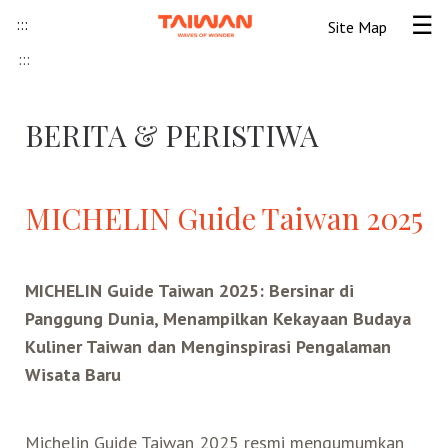
Skip to content
:::
Site Map
Tog
:::
Beranda
BERITA & PERISTIWA
Informasi Umum
Informasi visa
Lokawisata
MICHELIN Guide Taiwan 2025
Tips Wisata Taiwan
Pendahuluan Taiwan
Seni Budaya Lokal
MICHELIN Guide Taiwan 2025: Bersinar di
Panggung Dunia, Menampilkan Kekayaan Budaya
Berita & Peristiwa
Festival
Ide Liburan
Destinasi Pilihan
Kuliner Taiwan dan Menginspirasi Pengalaman
Wisata Baru
Asosiasi Pariwisata
Seni Budaya
Peta Panduan
Kunjungan
Transportasi
Taiwan Ramah Muslim
Wisata Pegunungan
Wisata Bermalam
Kereta Api
Kerajinan Tangan
Michelin Guide Taiwan 2025 resmi mengumumkan
Atraksi Taiwan Bagian Utara
FAQ
Hidangan Gourmet