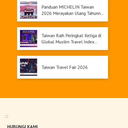
Panduan MICHELIN Taiwan
2026 Merayakan Ulang Tahunnya
yang Ke-9
Taiwan Raih Peringkat Ketiga di
Global Muslim Travel Index
2026, Menawarkan Daya Tarik
Pariwisata yang Inklusif
Taiwan Travel Fair 2026
Upgrade Taiwan PASS Kini
Tersedia
:::
Pameran Anggrek Internasional
HUBUNGI KAMI
Taiwan dan Teknologi