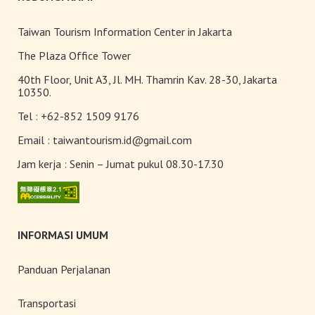
Florikultura 2026 Resmi Dibuka
dengan Keindahan yang Mekar
Taiwan Tourism Information Center in Jakarta
Sempurna!
Terangi Musim Semi Anda:
The Plaza Office Tower
Festival Lampion Taiwan 2026
40th Floor, Unit A3, Jl. MH. Thamrin Kav. 28-30, Jakarta
Tampil Memukau di Chiayi
10350.
Tel :
+62-852 1509 9176
Toserba Wisatawan” kini hadir di
7.200 kios ibon 7-ELEVEN di
Email :
taiwantourism.id@gmail.com
seluruh Taiwan
Jam kerja :
Senin – Jumat pukul 08.30-17.30
INFORMASI UMUM
Panduan Perjalanan
Transportasi