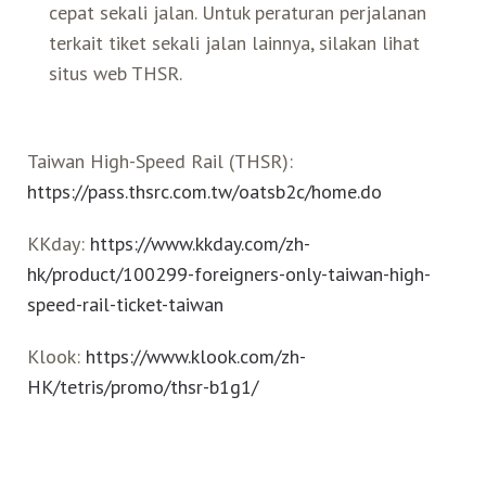
cepat sekali jalan. Untuk peraturan perjalanan
terkait tiket sekali jalan lainnya, silakan lihat
situs web THSR.
Taiwan High-Speed Rail (THSR):
https://pass.thsrc.com.tw/oatsb2c/home.do
KKday:
https://www.kkday.com/zh-
hk/product/100299-foreigners-only-taiwan-high-
speed-rail-ticket-taiwan
Klook:
https://www.klook.com/zh-
HK/tetris/promo/thsr-b1g1/