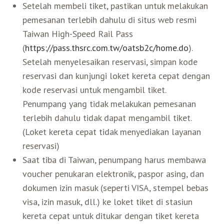
Setelah membeli tiket, pastikan untuk melakukan
pemesanan terlebih dahulu di situs web resmi
Taiwan High-Speed Rail Pass
(
https://pass.thsrc.com.tw/oatsb2c/home.do
).
Setelah menyelesaikan reservasi, simpan kode
reservasi dan kunjungi loket kereta cepat dengan
kode reservasi untuk mengambil tiket.
Penumpang yang tidak melakukan pemesanan
terlebih dahulu tidak dapat mengambil tiket.
(Loket kereta cepat tidak menyediakan layanan
reservasi)
Saat tiba di Taiwan, penumpang harus membawa
voucher penukaran elektronik, paspor asing, dan
dokumen izin masuk (seperti VISA, stempel bebas
visa, izin masuk, dll.) ke loket tiket di stasiun
kereta cepat untuk ditukar dengan tiket kereta