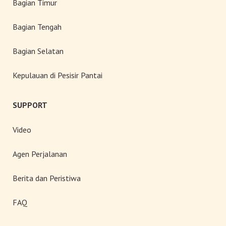
Bagian Timur
Bagian Tengah
Bagian Selatan
Kepulauan di Pesisir Pantai
SUPPORT
Video
Agen Perjalanan
Berita dan Peristiwa
FAQ