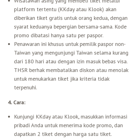
Wisatawan asing yang membeli tiket melalui
platform tertentu (KKday atau Klook) akan
diberikan tiket gratis untuk orang kedua, dengan
syarat keduanya bepergian bersama-sama. Kode
promo dibatasi hanya satu per paspor.
Penawaran ini khusus untuk pemilik paspor non-
Taiwan yang mengunjungi Taiwan selama kurang
dari 180 hari atau dengan izin masuk bebas visa.
THSR berhak membatalkan diskon atau menolak
untuk menukarkan tiket jika kriteria tidak
terpenuhi.
4.
Cara:
Kunjungi KKday atau Klook, masukkan informasi
pribadi Anda untuk menerima kode promo, dan
dapatkan 2 tiket dengan harga satu tiket.