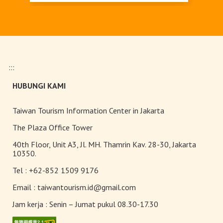
Upgrade Taiwan PASS Kini
Tersedia
:::
Pameran Anggrek Internasional
HUBUNGI KAMI
Taiwan dan Teknologi
Florikultura 2026 Resmi Dibuka
dengan Keindahan yang Mekar
Taiwan Tourism Information Center in Jakarta
Sempurna!
Terangi Musim Semi Anda:
The Plaza Office Tower
Festival Lampion Taiwan 2026
40th Floor, Unit A3, Jl. MH. Thamrin Kav. 28-30, Jakarta
Tampil Memukau di Chiayi
10350.
Tel :
+62-852 1509 9176
Toserba Wisatawan” kini hadir di
7.200 kios ibon 7-ELEVEN di
Email :
taiwantourism.id@gmail.com
seluruh Taiwan
Jam kerja :
Senin – Jumat pukul 08.30-17.30