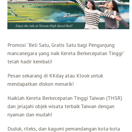
Search for:
Mata Air Panas
Tur Bis Wisata
Bis
Teh Kelas Dunia
Agen Perjalanan
Atraksi Taiwan Bagian Timur
Wisata Alam – Scenic Spot
U-Bike
LOHAS
Atraksi Taiwan Bagian Tengah
Promosi “Beli Satu, Gratis Satu bagi Pengunjung
Taiwan Tips
Mobil
Ekowisata
Atraksi Taiwan Bagian Selatan
mancanegara yang naik Kereta Berkecepatan Tinggi”
telah hadir kembali!
Bandara Internasional
Wisata Kereta Api
Atraksi Kepulauan di Pesisir Pantai
Pesan sekarang di KKday atau Klook untuk
mendapatkan diskon menarik!
Budaya & Warisan
Naiklah Kereta Berkecepatan Tinggi Taiwan (THSR)
Wisata Senior
dan jelajahi objek wisata terbaik Taiwan dengan
nyaman dan mudah!
Wisata Yang Dapat Diakses
Duduk, rileks, dan kagumi pemandangan kota-kota