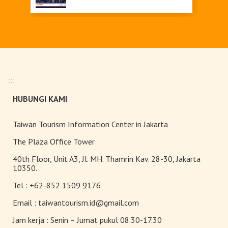
Upgrade Taiwan PASS Kini
Tersedia
:::
Pameran Anggrek Internasional
HUBUNGI KAMI
Taiwan dan Teknologi
Florikultura 2026 Resmi Dibuka
dengan Keindahan yang Mekar
Taiwan Tourism Information Center in Jakarta
Sempurna!
Terangi Musim Semi Anda:
The Plaza Office Tower
Festival Lampion Taiwan 2026
40th Floor, Unit A3, Jl. MH. Thamrin Kav. 28-30, Jakarta
Tampil Memukau di Chiayi
10350.
Tel :
+62-852 1509 9176
Toserba Wisatawan” kini hadir di
7.200 kios ibon 7-ELEVEN di
Email :
taiwantourism.id@gmail.com
seluruh Taiwan
Jam kerja :
Senin – Jumat pukul 08.30-17.30