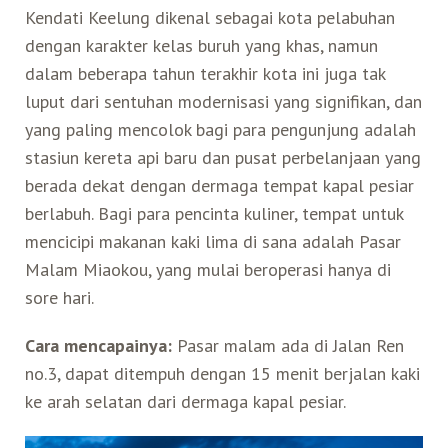
Kendati Keelung dikenal sebagai kota pelabuhan
dengan karakter kelas buruh yang khas, namun
Search for:
Mata Air Panas
Tur Bis Wisata
Bis
Teh Kelas Dunia
Agen Perjalanan
Atraksi Taiwan Bagian Timur
dalam beberapa tahun terakhir kota ini juga tak
luput dari sentuhan modernisasi yang signifikan, dan
Wisata Alam – Scenic Spot
U-Bike
LOHAS
Atraksi Taiwan Bagian Tengah
yang paling mencolok bagi para pengunjung adalah
stasiun kereta api baru dan pusat perbelanjaan yang
Taiwan Tips
Mobil
Ekowisata
Atraksi Taiwan Bagian Selatan
berada dekat dengan dermaga tempat kapal pesiar
berlabuh. Bagi para pencinta kuliner, tempat untuk
Bandara Internasional
Wisata Kereta Api
Atraksi Kepulauan di Pesisir Pantai
mencicipi makanan kaki lima di sana adalah Pasar
Malam Miaokou, yang mulai beroperasi hanya di
sore hari.
Budaya & Warisan
Cara mencapainya:
Pasar malam ada di Jalan Ren
Wisata Senior
no.3, dapat ditempuh dengan 15 menit berjalan kaki
ke arah selatan dari dermaga kapal pesiar.
Wisata Yang Dapat Diakses