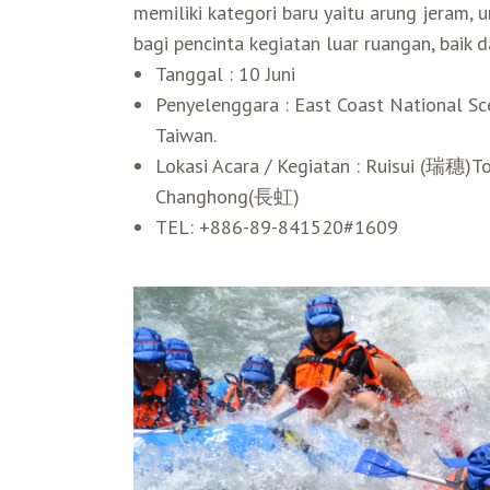
memiliki kategori baru yaitu arung jeram
bagi pencinta kegiatan luar ruangan, baik 
Tanggal : 10 Juni
Penyelenggara : East Coast National Sce
Taiwan.
Lokasi Acara / Kegiatan : Ruisui (瑞穗)T
Changhong(長虹)
TEL: +886-89-841520#1609