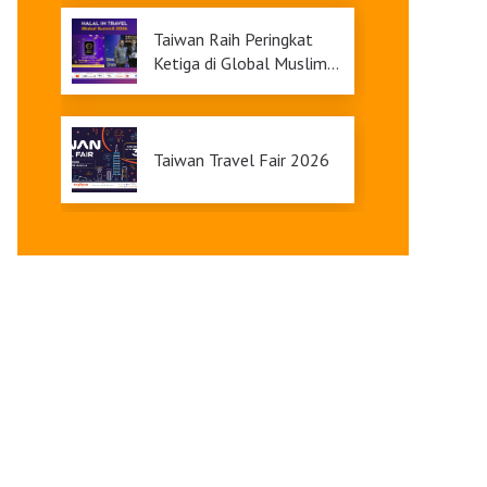
9
Taiwan Raih Peringkat
Ketiga di Global Muslim
Travel Index 2026,
Menawarkan Daya Tarik
Pariwisata yang Inklusif
Taiwan Travel Fair 2026
Upgrade Taiwan PASS Kini
Tersedia
Pameran Anggrek
Internasional Taiwan dan
Teknologi Florikultura
2026 Resmi Dibuka
dengan Keindahan yang
Terangi Musim Semi Anda:
Mekar Sempurna!