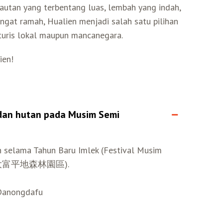
 lautan yang terbentang luas, lembah yang indah,
gat ramah, Hualien menjadi salah satu pilihan
 turis lokal maupun mancanegara.
ien!
dan hutan pada Musim Semi
 selama Tahun Baru Imlek (Festival Musim
 (大農大富平地森林園區).
 Danongdafu