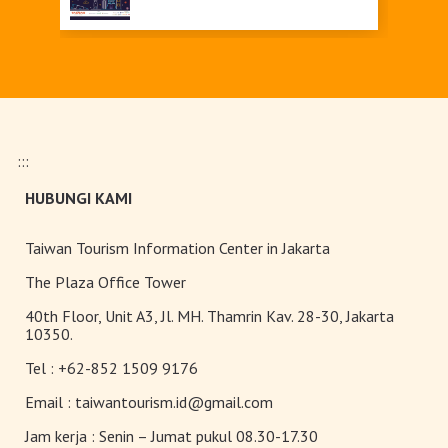
Upgrade Taiwan PASS Kini
Tersedia
:::
Pameran Anggrek Internasional
HUBUNGI KAMI
Taiwan dan Teknologi
Florikultura 2026 Resmi Dibuka
dengan Keindahan yang Mekar
Taiwan Tourism Information Center in Jakarta
Sempurna!
Terangi Musim Semi Anda:
The Plaza Office Tower
Festival Lampion Taiwan 2026
40th Floor, Unit A3, Jl. MH. Thamrin Kav. 28-30, Jakarta
Tampil Memukau di Chiayi
10350.
Tel :
+62-852 1509 9176
Toserba Wisatawan” kini hadir di
7.200 kios ibon 7-ELEVEN di
Email :
taiwantourism.id@gmail.com
seluruh Taiwan
Jam kerja :
Senin – Jumat pukul 08.30-17.30