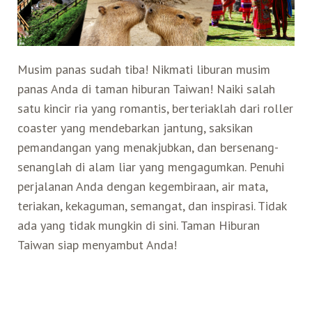
Search for:
Mata Air Panas
Tur Bis Wisata
Bis
Teh Kelas Dunia
Agen Perjalanan
Atraksi Taiwan Bagian Timur
Musim panas sudah tiba! Nikmati liburan musim
Wisata Alam – Scenic Spot
U-Bike
LOHAS
Atraksi Taiwan Bagian Tengah
panas Anda di taman hiburan Taiwan! Naiki salah
satu kincir ria yang romantis, berteriaklah dari roller
Taiwan Tips
Mobil
Ekowisata
Atraksi Taiwan Bagian Selatan
coaster yang mendebarkan jantung, saksikan
pemandangan yang menakjubkan, dan bersenang-
Bandara Internasional
Wisata Kereta Api
Atraksi Kepulauan di Pesisir Pantai
senanglah di alam liar yang mengagumkan. Penuhi
perjalanan Anda dengan kegembiraan, air mata,
teriakan, kekaguman, semangat, dan inspirasi. Tidak
Budaya & Warisan
ada yang tidak mungkin di sini. Taman Hiburan
Taiwan siap menyambut Anda!
Wisata Senior
Wisata Yang Dapat Diakses