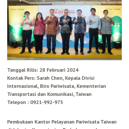
Search for:
Mata Air Panas
Tur Bis Wisata
Bis
Teh Kelas Dunia
Agen Perjalanan
Atraksi Taiwan Bagian Timur
Wisata Alam – Scenic Spot
U-Bike
LOHAS
Atraksi Taiwan Bagian Tengah
Taiwan Tips
Mobil
Ekowisata
Atraksi Taiwan Bagian Selatan
Bandara Internasional
Wisata Kereta Api
Atraksi Kepulauan di Pesisir Pantai
Tanggal Rilis: 28 Februari 2024
Kontak Pers: Sarah Chen, Kepala Divisi
Internasional, Biro Pariwisata, Kementerian
Budaya & Warisan
Transportasi dan Komunikasi, Taiwan
Telepon : 0921-992-975
Wisata Senior
Wisata Yang Dapat Diakses
Pembukaan Kantor Pelayanan Pariwisata Taiwan