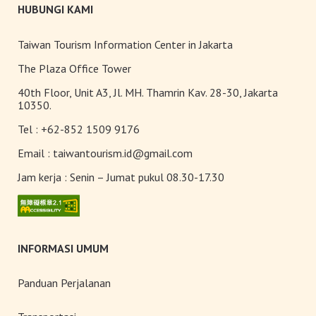
Taiwan Travel Fair 2026
HUBUNGI KAMI
Taiwan Tourism Information Center in Jakarta
Upgrade Taiwan PASS Kini
The Plaza Office Tower
Tersedia
40th Floor, Unit A3, Jl. MH. Thamrin Kav. 28-30, Jakarta
10350.
Tel :
+62-852 1509 9176
Pameran Anggrek Internasional
Taiwan dan Teknologi
Email :
taiwantourism.id@gmail.com
Florikultura 2026 Resmi Dibuka
Jam kerja :
Senin – Jumat pukul 08.30-17.30
dengan Keindahan yang Mekar
Sempurna!
INFORMASI UMUM
Panduan Perjalanan