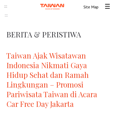
Skip to content
:::
Site Map
Tog
:::
Beranda
BERITA & PERISTIWA
Informasi Umum
Informasi visa
Lokawisata
Taiwan Ajak Wisatawan
Indonesia Nikmati Gaya
Tips Wisata Taiwan
Pendahuluan Taiwan
Seni Budaya Lokal
Hidup Sehat dan Ramah
Berita & Peristiwa
Festival
Ide Liburan
Destinasi Pilihan
Lingkungan – Promosi
Pariwisata Taiwan di Acara
Asosiasi Pariwisata
Seni Budaya
Peta Panduan
Kunjungan
Transportasi
Taiwan Ramah Muslim
Car Free Day Jakarta
Wisata Pegunungan
Wisata Bermalam
Kereta Api
Kerajinan Tangan
Atraksi Taiwan Bagian Utara
FAQ
Hidangan Gourmet