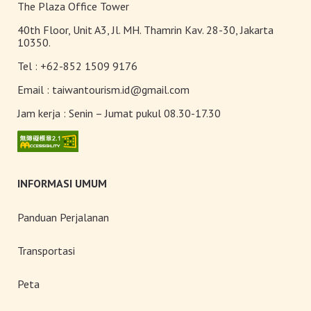
Terangi Musim Semi Anda:
The Plaza Office Tower
Festival Lampion Taiwan 2026
40th Floor, Unit A3, Jl. MH. Thamrin Kav. 28-30, Jakarta
Tampil Memukau di Chiayi
10350.
Tel :
+62-852 1509 9176
Toserba Wisatawan” kini hadir di
7.200 kios ibon 7-ELEVEN di
Email :
taiwantourism.id@gmail.com
seluruh Taiwan
Jam kerja :
Senin – Jumat pukul 08.30-17.30
INFORMASI UMUM
Panduan Perjalanan
Transportasi
Peta