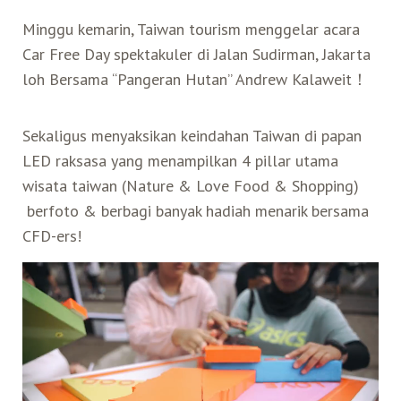
Minggu kemarin, Taiwan tourism menggelar acara
Search for:
Mata Air Panas
Tur Bis Wisata
Bis
Teh Kelas Dunia
Agen Perjalanan
Atraksi Taiwan Bagian Timur
Car Free Day spektakuler di Jalan Sudirman, Jakarta
loh Bersama “Pangeran Hutan” Andrew Kalaweit！
Wisata Alam – Scenic Spot
U-Bike
LOHAS
Atraksi Taiwan Bagian Tengah
Sekaligus menyaksikan keindahan Taiwan di papan
Taiwan Tips
Mobil
Ekowisata
Atraksi Taiwan Bagian Selatan
LED raksasa yang menampilkan 4 pillar utama
wisata taiwan (Nature & Love Food & Shopping)
berfoto & berbagi banyak hadiah menarik bersama
Bandara Internasional
Wisata Kereta Api
Atraksi Kepulauan di Pesisir Pantai
CFD-ers!
Budaya & Warisan
Wisata Senior
Wisata Yang Dapat Diakses