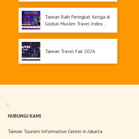
Taiwan Raih Peringkat Ketiga di
Global Muslim Travel Index
2026, Menawarkan Daya Tarik
Pariwisata yang Inklusif
Taiwan Travel Fair 2026
Upgrade Taiwan PASS Kini
Tersedia
:::
Pameran Anggrek Internasional
HUBUNGI KAMI
Taiwan dan Teknologi
Florikultura 2026 Resmi Dibuka
dengan Keindahan yang Mekar
Taiwan Tourism Information Center in Jakarta
Sempurna!