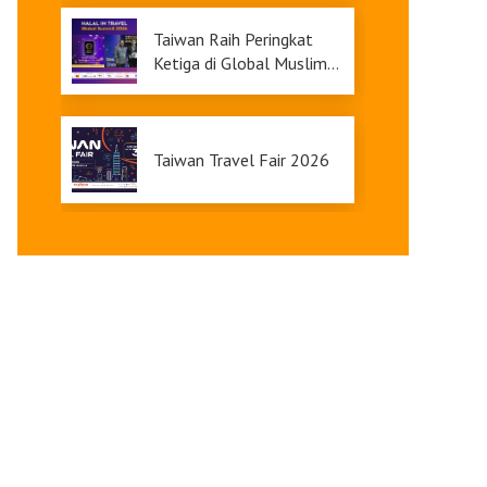
9
Taiwan Raih Peringkat
Ketiga di Global Muslim
Travel Index 2026,
Menawarkan Daya Tarik
Pariwisata yang Inklusif
Taiwan Travel Fair 2026
Upgrade Taiwan PASS Kini
Tersedia
Pameran Anggrek
Internasional Taiwan dan
Teknologi Florikultura
2026 Resmi Dibuka
dengan Keindahan yang
Terangi Musim Semi Anda:
Mekar Sempurna!