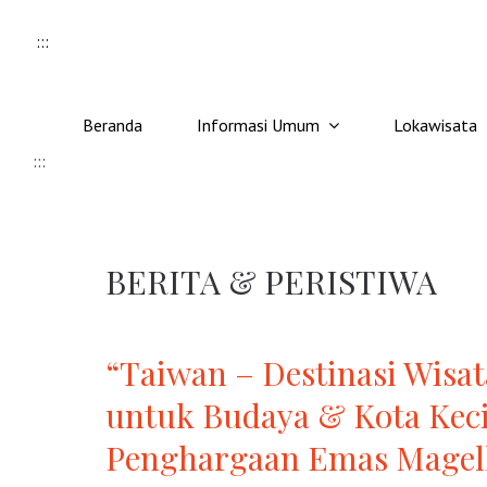
Skip to content
:::
Beranda
Informasi Umum
Lokawisata
:::
BERITA & PERISTIWA
“Taiwan – Destinasi Wisa
untuk Budaya & Kota Keci
Penghargaan Emas Magella