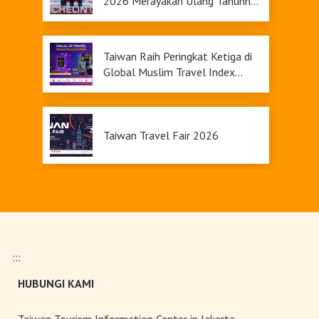
2026 Merayakan Ulang Tahunnya
yang Ke-9
Taiwan Raih Peringkat Ketiga di
Global Muslim Travel Index
2026, Menawarkan Daya Tarik
Pariwisata yang Inklusif
Taiwan Travel Fair 2026
Upgrade Taiwan PASS Kini
Tersedia
:::
Pameran Anggrek Internasional
HUBUNGI KAMI
Taiwan dan Teknologi
Florikultura 2026 Resmi Dibuka
dengan Keindahan yang Mekar
Taiwan Tourism Information Center in Jakarta