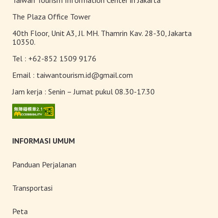
Sempurna!
Terangi Musim Semi Anda:
The Plaza Office Tower
Festival Lampion Taiwan 2026
40th Floor, Unit A3, Jl. MH. Thamrin Kav. 28-30, Jakarta
Tampil Memukau di Chiayi
10350.
Tel :
+62-852 1509 9176
Toserba Wisatawan” kini hadir di
7.200 kios ibon 7-ELEVEN di
Email :
taiwantourism.id@gmail.com
seluruh Taiwan
Jam kerja :
Senin – Jumat pukul 08.30-17.30
INFORMASI UMUM
Panduan Perjalanan
Transportasi
Peta