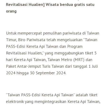
Revitalisasi Hualien] Wisata berdua gratis satu
orang
Search for:
Mata Air Panas
Tur Bis Wisata
Bis
Teh Kelas Dunia
Agen Perjalanan
Atraksi Taiwan Bagian Timur
Wisata Alam – Scenic Spot
U-Bike
LOHAS
Atraksi Taiwan Bagian Tengah
Untuk mempercepat pemulihan pariwisata di Taiwan
Timur, Biro Pariwisata telah mengeluarkan “Taiwan
Taiwan Tips
Mobil
Ekowisata
Atraksi Taiwan Bagian Selatan
PASS-Edisi Kereta Api Taiwan dan Program
Revitalisasi Hualien,” yang menggabungkan tiket 5
Bandara Internasional
Wisata Kereta Api
Atraksi Kepulauan di Pesisir Pantai
hari Kereta Api Taiwan, Taiwan Metro (MRT) dan
Paket Antar-Jemput Turis Taiwan dari tanggal 1 Juli
Budaya & Warisan
2024 hingga 30 September 2024.
Wisata Senior
“Taiwan PASS-Edisi Kereta Api Taiwan” adalah tiket
Wisata Yang Dapat Diakses
elektronik yang mengintegrasikan Kereta Api Taiwan,