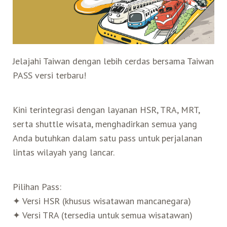
Search for:
Mata Air Panas
Tur Bis Wisata
Bis
Teh Kelas Dunia
Agen Perjalanan
Atraksi Taiwan Bagian Timur
Wisata Alam – Scenic Spot
U-Bike
LOHAS
Atraksi Taiwan Bagian Tengah
Jelajahi Taiwan dengan lebih cerdas bersama Taiwan
PASS versi terbaru!
Taiwan Tips
Mobil
Ekowisata
Atraksi Taiwan Bagian Selatan
Kini terintegrasi dengan layanan HSR, TRA, MRT,
Bandara Internasional
Wisata Kereta Api
Atraksi Kepulauan di Pesisir Pantai
serta shuttle wisata, menghadirkan semua yang
Anda butuhkan dalam satu pass untuk perjalanan
Budaya & Warisan
lintas wilayah yang lancar
.
Wisata Senior
Pilihan Pass:
✦
Versi HSR (khusus wisatawan mancanegara)
Wisata Yang Dapat Diakses
✦
Versi TRA (tersedia untuk semua wisatawan)