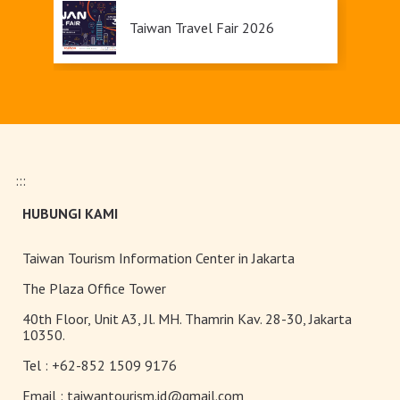
Taiwan Travel Fair 2026
Pameran Anggrek Internasional
Taiwan dan Teknologi
Florikultura 2026 Resmi Dibuka
dengan Keindahan yang Mekar
:::
Sempurna!
Terangi Musim Semi Anda:
HUBUNGI KAMI
Festival Lampion Taiwan 2026
Tampil Memukau di Chiayi
Taiwan Tourism Information Center in Jakarta
Toserba Wisatawan” kini hadir di
The Plaza Office Tower
7.200 kios ibon 7-ELEVEN di
40th Floor, Unit A3, Jl. MH. Thamrin Kav. 28-30, Jakarta
seluruh Taiwan
10350.
Tel :
+62-852 1509 9176
Akomodasi Ramah Pesepeda di
Taiwan: Penggerak Destinasi
Email :
taiwantourism.id@gmail.com